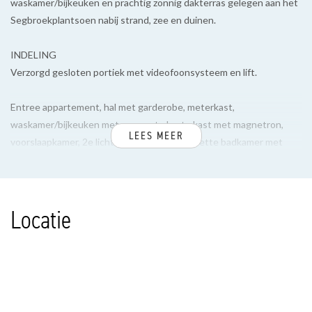
waskamer/bijkeuken en prachtig zonnig dakterras gelegen aan het
Segbroekplantsoen nabij strand, zee en duinen.
INDELING
Verzorgd gesloten portiek met videofoonsysteem en lift.
Entree appartement, hal met garderobe, meterkast,
waskamer/bijkeuken met een vaste kaste kast met magnetron,
LEES MEER
voorslaapkamer, 2e lichte voorslaapkamer, nette badkamer met
inloop(stort)douche en badkamermeubel, vaste kast, toilet met
duoblok en fontein.
Locatie
Sfeervolle woon-/eetkamer met open kast en annex zonnig balkon
en vrij uitzicht over het Segbroekplantsoen. Open moderne
keuken voorzien van inductiekookplaat, vaatwasser, koel-/vrieskast
(3 laden) en oven.
Bordestrap (deels van Upstairs) naar de bovengelegen verdieping