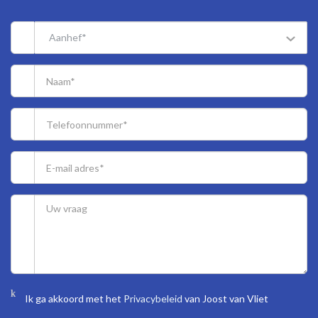
rent charge is € 1.13 per year but is not collected by the
municipality of the Hague.
Aanhef*
An early offer of the ground lease from the Municipality of The
Hague for the purpose of the mortgage is already requested. The
costs for this requested will be for account of the buyer.
Acceptance in agreement.
Sewage charges 2025 € 191.15.
17/672th share in the community.
Active Owners Association, contribution € 332.56 monthly.
Electricity 11 groups + 3 circuit breakers + main switch (2023).
Central heating system, brand Remeha Avanta, model 2015.
Hot water supply by central heating system electric water heater
(5 liter/owned).
The house is equipped with a hydrophore
The condition of the bathroom is good and the kitchen is
good/excellent (2023).
The condition of the interior and the exterior is good.
Ik ga akkoord met het
Privacybeleid
van Joost van Vliet
The apartment has in front synthetic window frames with double