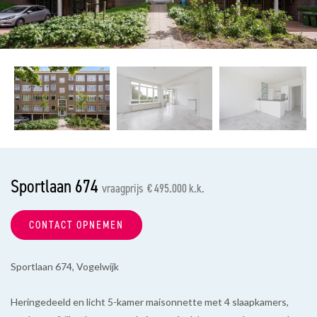
vorige
vol
Sportlaan 674
vraagprijs € 495.000 k.k.
CONTACT OPNEMEN
Sportlaan 674, Vogelwijk
Heringedeeld en licht 5-kamer maisonnette met 4 slaapkamers,