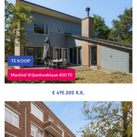
minutes away. Bosjes van Pex, Bosjes van Poot, Port of
Scheveningen, seaside resort Kijkduin and restaurants and
museums.
Public transport is also nearby with bus 24 and 22, tram line 12 and
RandstadRail line 3. Roads via Hubertustunnel and Westlandroute.
Close to the European and/or International School of The Hague,
primary schools and various sports facilities.
TE KOOP
Machiel Vrijenhoeklaan 450 70
The measurement instruction is based on NEN2580. The
measurement instruction is intended to apply a more uniform way
of measuring for giving an indication of the use surface. The
€ 495.000 K.K.
measurement instruction can not completely close differences in
measurement results, for example by differences in interpretation,
rounding or limitations in the performance of the measurement.