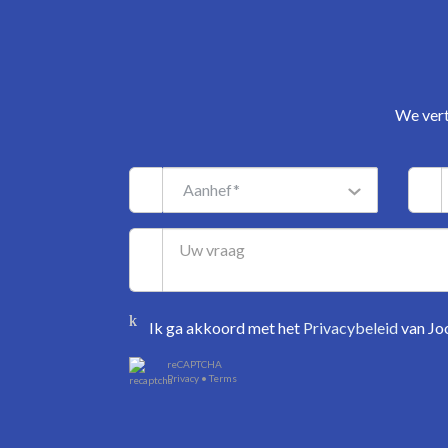
We vert
Aanhef*
Ik ga akkoord met het
Privacybeleid
van Joo
reCAPTCHA
Privacy
•
Terms