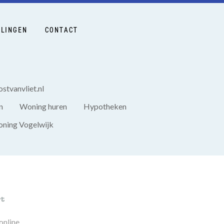
LINGEN
CONTACT
stvanvliet.nl
n
Woning huren
Hypotheken
ning Vogelwijk
online