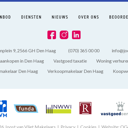
NBOD
DIENSTEN
NIEUWS
OVER ONS
BEOORDE
enplein 9, 2566 GH Den Haag
(070) 365 00 00
info@joo
aankopen in Den Haag
Vastgoed taxatie
Woning verhure
akelaar Den Haag
Verkoopmakelaar Den Haag
Koopwo
6 Joost van Vliet Makelaars |
Privacy
|
Cookies
|
Website: OG