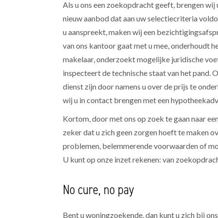
Als u ons een zoekopdracht geeft, brengen wij 
nieuw aanbod dat aan uw selectiecriteria vold
u aanspreekt, maken wij een bezichtigingsafs
van ons kantoor gaat met u mee, onderhoudt h
makelaar, onderzoekt mogelijke juridische vo
inspecteert de technische staat van het pand. 
dienst zijn door namens u over de prijs te ond
wij u in contact brengen met een hypotheekadvi
Kortom, door met ons op zoek te gaan naar e
zeker dat u zich geen zorgen hoeft te maken 
problemen, belemmerende voorwaarden of moei
U kunt op onze inzet rekenen: van zoekopdrach
No cure, no pay
Bent u woningzoekende, dan kunt u zich bij ons 