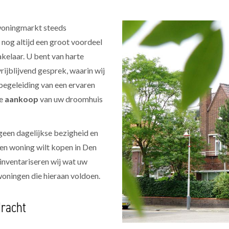
oningmarkt steeds
 nog altijd een groot voordeel
akelaar. U bent van harte
ijblijvend gesprek, waarin wij
begeleiding van een ervaren
le
aankoop
van uw droomhuis
geen dagelijkse bezigheid en
een woning wilt kopen in Den
 inventariseren wij wat uw
woningen die hieraan voldoen.
dracht