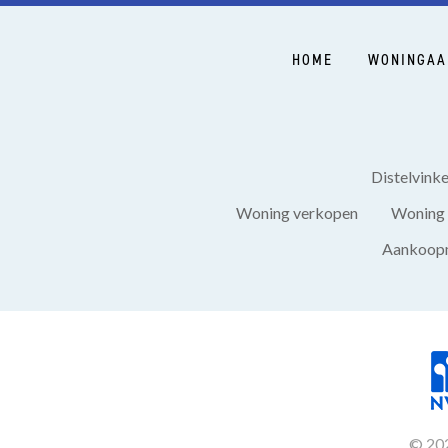
HOME
WONINGAA
Distelvink
Woning verkopen
Woning 
Aankoopm
© 202