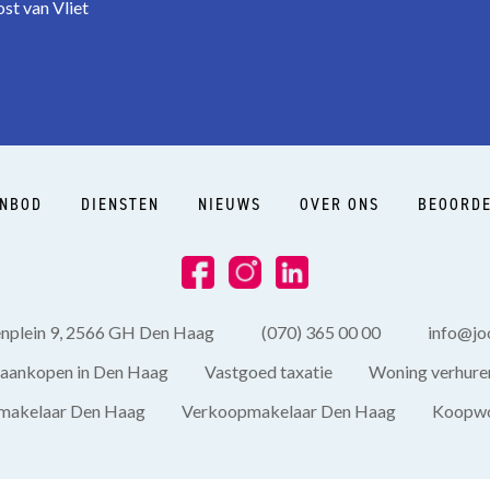
st van Vliet
NBOD
DIENSTEN
NIEUWS
OVER ONS
BEOORDE
enplein 9, 2566 GH Den Haag
(070) 365 00 00
info@joo
aankopen in Den Haag
Vastgoed taxatie
Woning verhure
akelaar Den Haag
Verkoopmakelaar Den Haag
Koopwo