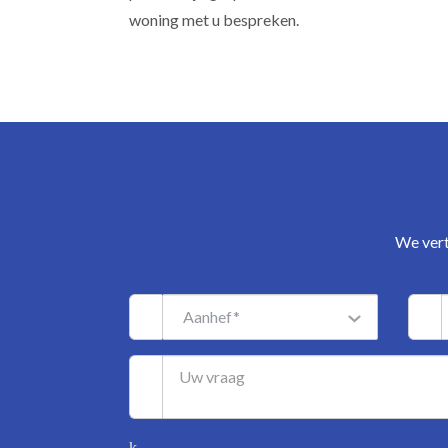
woning met u bespreken.
We vert
Aanhef*