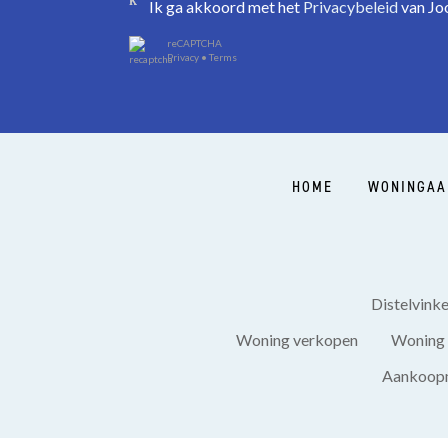
Ik ga akkoord met het
Privacybeleid
van Joo
reCAPTCHA
Privacy
•
Terms
HOME
WONINGAA
Distelvink
Woning verkopen
Woning 
Aankoopm