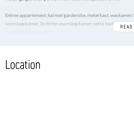
Entree appartement, hal met garderobe, meterkast, waskamer/
voorslaapkamer, 2e lichte voorslaapkamer, nette badkamer met
READ
met duoblok en fontein.
Sfeervolle woon-/eetkamer met open kast en annex zonnig balk
keuken voorzien van inductiekookplaat, vaatwasser, koel-/vries
Location
Bordestrap (deels van Upstairs) naar de bovengelegen verdiep
terras met nieuwe windschermen gelegen op het zuidoosten.
Ruime berging in de onderbouw bereikbaar vanaf de hellingbaa
Voor de afmetingen van de kamers verwijzen wij u naar de plat
BIJZONDERHEDEN