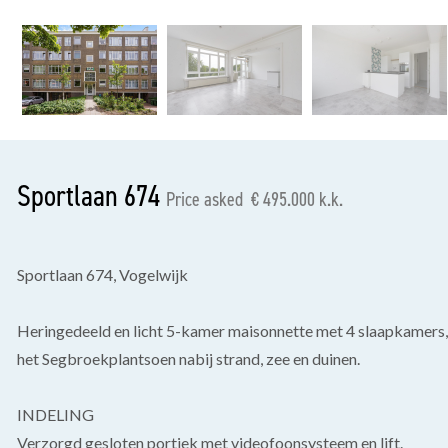
previous
Sportlaan 674
Price asked € 495.000 k.k.
Sportlaan 674, Vogelwijk
Heringedeeld en licht 5-kamer maisonnette met 4 slaapkamers,
het Segbroekplantsoen nabij strand, zee en duinen.
INDELING
Verzorgd gesloten portiek met videofoonsysteem en lift.