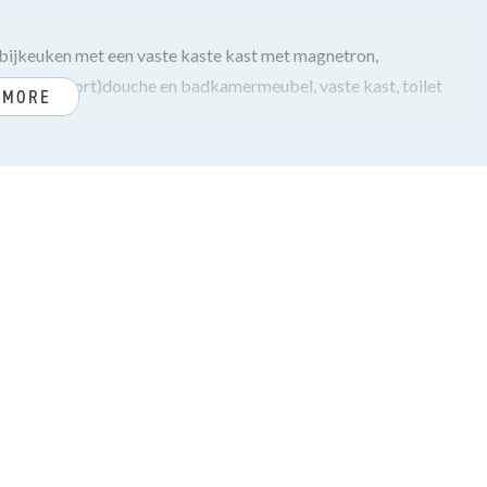
bijkeuken met een vaste kaste kast met magnetron,
 inloop(stort)douche en badkamermeubel, vaste kast, toilet
 MORE
on en vrij uitzicht over het Segbroekplantsoen. Open moderne
kast (3 laden) en oven.
ing met 2 ruime slaapkamers grenzend aan een ruim zonnig
n.
tegronden.