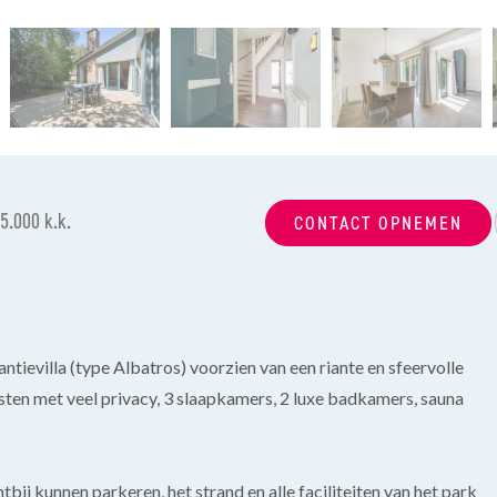
5.000 k.k.
CONTACT OPNEMEN
ntievilla (type Albatros) voorzien van een riante en sfeervolle
ten met veel privacy, 3 slaapkamers, 2 luxe badkamers, sauna
ij kunnen parkeren, het strand en alle faciliteiten van het park