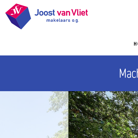
H
Mach