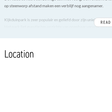
op steenworp afstand maken een verblijf nog aangenamer.
Kijkduinpark is zeer populair en geliefd door zijn unieke liggi
READ
Het park ligt gunstig ten opzichte van openbaar vervoer, uitva
Naast eigen gebruik zijn er uitstekende verhuurmogelijkheden, z
Roompot.
Location
De voetgangersuitgang naar het strand is op loopafstand, evena
zwembad, padelbaan, restaurant met gezellig terras, supermarkt,
speelvelden. Direct naast het park liggen sportvelden en een pr
INDELING
Entree van de woning met hal voorzien van pvc-vloer, welke is 
fontein.
Woonkeuken voorzien van 4-pits gasfornuis, afzuigkap, combi 