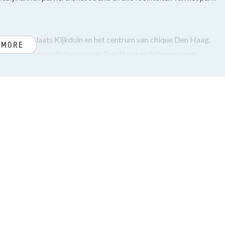
ng nabij badplaats Kijkduin en het centrum van chique Den Haag.
 MORE
lswegen en voor uitstapjes naar Den Haag en Scheveningen.
owel particulier als via de professionele verhuurorganisaties
ls diverse faciliteiten op het park, waaronder een overdekt
 wasserette, minigolf, speeltuinen, trampolines en sport- en
achtige 9-holes golfbaan.
doorgelegd in de gehele woning, garderobe en modern toilet met
magnetron oven, koelkast met vriesvak en vaatwasser.