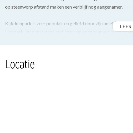
op steenworp afstand maken een verblijf nog aangenamer.
Kijkduinpark is zeer populair en geliefd door zijn unieke liggi
LEES
Het park ligt gunstig ten opzichte van openbaar vervoer, uitva
Naast eigen gebruik zijn er uitstekende verhuurmogelijkheden, z
Roompot.
Locatie
De voetgangersuitgang naar het strand is op loopafstand, evena
zwembad, padelbaan, restaurant met gezellig terras, supermarkt,
speelvelden. Direct naast het park liggen sportvelden en een pr
INDELING
Entree van de woning met hal voorzien van pvc-vloer, welke is 
fontein.
Woonkeuken voorzien van 4-pits gasfornuis, afzuigkap, combi 