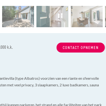
.000 k.k.
CONTACT OPNEMEN
ntievilla (type Albatros) voorzien van een riante en sfeervolle
ten met veel privacy, 3 slaapkamers, 2 luxe badkamers, sauna
ij kunnen parkeren, het strand en alle faciliteiten van het park