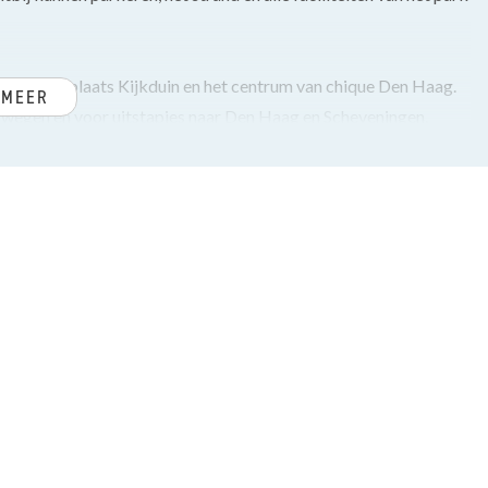
ng nabij badplaats Kijkduin en het centrum van chique Den Haag.
 MEER
lswegen en voor uitstapjes naar Den Haag en Scheveningen.
owel particulier als via de professionele verhuurorganisaties
ls diverse faciliteiten op het park, waaronder een overdekt
 wasserette, minigolf, speeltuinen, trampolines en sport- en
achtige 9-holes golfbaan.
doorgelegd in de gehele woning, garderobe en modern toilet met
magnetron oven, koelkast met vriesvak en vaatwasser.