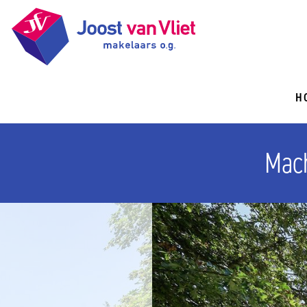
H
Mach