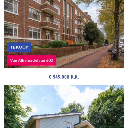
The measurement instruction is based on NEN2580. The
measurement instruction is intended to apply a more uniform way
of measuring for giving an indication of the use surface. The
measurement instruction can not completely close differences in
measurement results, for example by differences in interpretation,
TE KOOP
rounding or limitations in the performance of the measurement.
Van Alkemadelaan 602
€ 545.000 K.K.