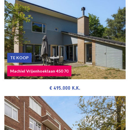
The lead-/asbestos and age clauses will be applied.
Built in approx. 1954.
Living surface approx. 87 m².
The volume of the apartment approx. 285 m³.
NVM model deed applicable.
NEAR
Shops at De Savornin Lohmanplein, Fahrenheitstraat,
TE KOOP
Thomsonlaan, and Goudsbloemlaan.
Machiel Vrijenhoeklaan 450 70
Bosjes van Poot, Bosjes van Pex, dunes, beach, and sea, Kijkduin
seaside resort, Scheveningen Harbor, restaurants, and museums.
€ 495.000 K.K.
Public transport (RandstadRail line 3, tram line 12, bus 24), access
main roads via the Hubertustunnel and the Westland Route.
Near the European and/or International School of The Hague,
primary schools, and various sports facilities.