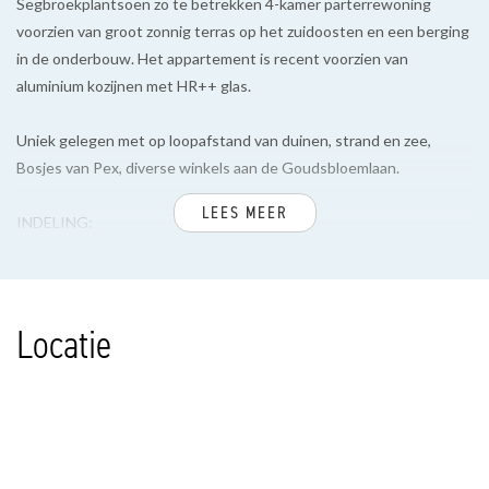
Segbroekplantsoen zo te betrekken 4-kamer parterrewoning
voorzien van groot zonnig terras op het zuidoosten en een berging
in de onderbouw. Het appartement is recent voorzien van
aluminium kozijnen met HR++ glas.
Uniek gelegen met op loopafstand van duinen, strand en zee,
Bosjes van Pex, diverse winkels aan de Goudsbloemlaan.
LEES MEER
INDELING:
Verzorgd gesloten entree met bellen- en brievenbustableau en
videofoonsysteem.
Locatie
Entree appartement, centrale hal met lamellen parketvloer
doorgelegd in de woon-/ eetkamer, nis voor de garderobe met
meterkast, ruim toilet met fontein.
Nette keuken met bijgetrokken inpandig balkon voorzien van 2
keukenblokken met diverse inbouwapparatuur zoals, 5-pits