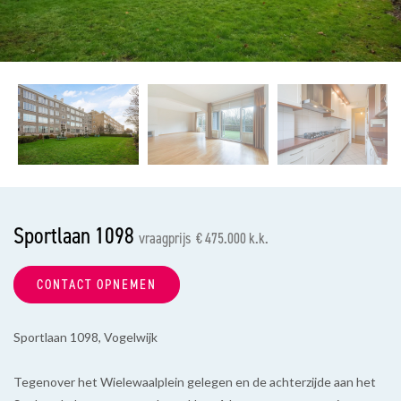
vorige
vol
Sportlaan 1098
vraagprijs € 475.000 k.k.
CONTACT OPNEMEN
Sportlaan 1098, Vogelwijk
Tegenover het Wielewaalplein gelegen en de achterzijde aan het