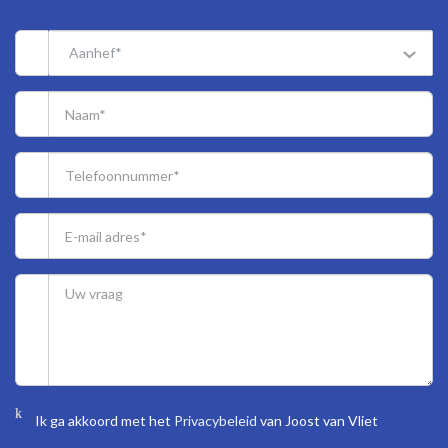
built-in wardrobe, and a neat bathroom with a shower and vanity.
Aanhef*
Bright living/dining room with a gas fireplace, two bookcases, and
French doors leading to a large, sunny terrace overlooking
Segbroekplantsoen.
Storage room in the basement.
For the dimensions of the rooms please refer to the floor plans.
SPECIAL FEATURES
Situated on lease-hold land, ending at December 31st, 2027.
The rent charge is € 1.13 per year but is not collected by the
municipality of the Hague.
An early offer of the ground lease from the Municipality of The
Hague for the purpose of the mortgage is already requested. The
costs for this requested will be for account of the buyer.
Ik ga akkoord met het
Privacybeleid
van Joost van Vliet
Acceptance in agreement.