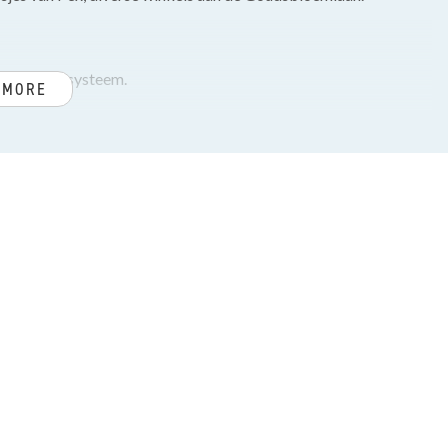
 videofoonsysteem.
 MORE
rgelegd in de woon-/ eetkamer, nis voor de garderobe met
2 keukenblokken met diverse inbouwapparatuur zoals, 5-pits
smachine en droger.
en van vaste kast annex nette badkamer voorzien van
asten en openslaande deuren naar een groot zonnig terras