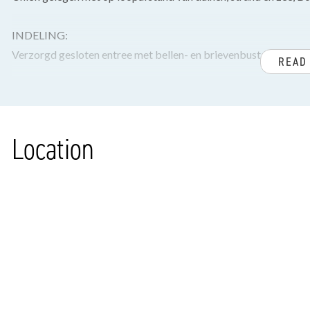
INDELING:
Verzorgd gesloten entree met bellen- en brievenbustableau en
READ
Entree appartement, centrale hal met lamellen parketvloer doo
meterkast, ruim toilet met fontein.
Location
Nette keuken met bijgetrokken inpandig balkon voorzien van 
gasfornuis, afzuigkap, koel-/vrieskast, oven, vaatwasser en wa
Voorslaapkamer met kastenwand, ruime voorslaapkamer voorzi
douchecabine en badkamermeubel.
Lichte woon-/eetkamer voorzien van gas open haard, 2 boekenk
grenzend aan het Segbroekplantsoen.