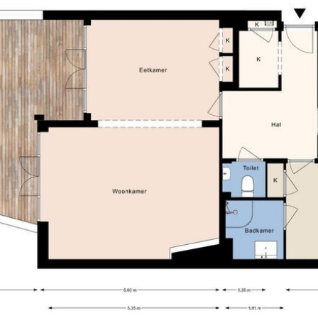
Thomsonlaan en Goudsbloemlaan.
ats Kijkduin, Haven van Scheveningen, restaurants en musea.
itvalswegen via Hubertustunnel en Westlandroute.
holen en diverse sportfaciliteiten.
ctie is bedoeld om een meer eenduidige manier van meten toe
rvlakte. De Meetinstructie sluit verschillen in meetuitkomsten