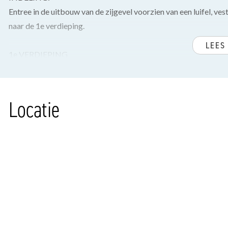
Entree in de uitbouw van de zijgevel voorzien van een luifel, v
naar de 1e verdieping.
LEES
1e VERDIEPING
Open overloop met eiken houten vloerdelen doorgelegd over d
bladen en glazen achterwand, 4 pits gasfornuis, spoelbak, koel
vormige woon/eetkamer met uitzicht op de groene laan en acht
Locatie
deuren naar een zonnig en extra groot terras met voldoende pri
zomer de gehele dag zon.
2e VERDIEPING
Overloop met een zijraam, luikje naar de vliering, ruime voorsl
breedte van de woning, en een op maat gemaakte kast, achter
kledingkastenwand en opstelplaats wasmachine/droger, moder
inloopdouche, toilet en ligbad.