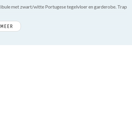
estibule met zwart/witte Portugese tegelvloer en garderobe. Trap
 MEER
e hele woonlaag, open keuken met op maat gemaakte houten
/vrieskast, combimagnetron en vaatwasser. Zeer lichte L-
ertuinen. Direct vanuit de woon/eetkamer dubbele openslaande
vacy, voorzien van composiet vlonders en een ruime kast. In de
aapkamer met een groot dakkapel, vrijwel over de gehele
slaapkamer tevens met een groot dakkapel met een
n geheel betegelde badkamer met wastafelmeubel, ruime