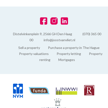
Distelvinkenplein 9, 2566 GH Den Haag
(070) 365 00
00
info@joostvanvliet.nl
Sell a property
Purchase a property in The Hague
Property valuations
Property letting
Property
renting
Mortgages