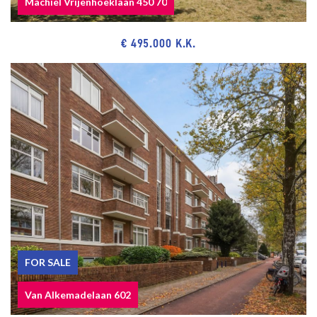
Machiel Vrijenhoeklaan 450 70
€ 495.000 K.K.
SPECIAL FEATURES
Eternal lease-hold land. The rent charge is € 924.-- per year, based
on a land value of € 22.000,--(= redemption) and a rent rate of 4.2%.
Review rent rates by January 1st, 2029.
Acceptance in agreement.
Sewage charges 2025 € 191,15.
23/41st share in the community.
Active Owners Association, contribution € 56,-- monthly.
Electricity 7 groups with 2 circuit breakers.
Central heating system, brand Intergas, model 2015.
Hot water supply by central heating system.
5 solar panels present (2024).
Sun screens at the front.
FOR SALE
The condition of the bathroom is good/excellent and of the
Van Alkemadelaan 602
kitchen good.
The condition of the interior and exterior is good.