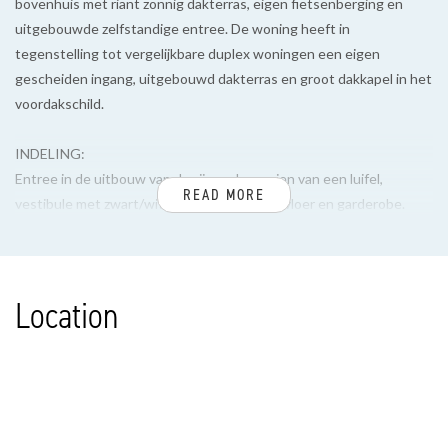
bovenhuis met riant zonnig dakterras, eigen fietsenberging en
uitgebouwde zelfstandige entree. De woning heeft in
tegenstelling tot vergelijkbare duplex woningen een eigen
gescheiden ingang, uitgebouwd dakterras en groot dakkapel in het
voordakschild.
INDELING:
Entree in de uitbouw van de zijgevel voorzien van een luifel,
READ MORE
vestibule met zwart/witte Portugese tegelvloer en garderobe.
Trap naar de 1e verdieping.
1e VERDIEPING
Location
Open overloop met eiken houten vloerdelen doorgelegd over de
hele woonlaag, open keuken met op maat gemaakte houten bladen
en glazen achterwand, 4 pits gasfornuis, spoelbak, koel/vrieskast,
combimagnetron en vaatwasser. Zeer lichte L-vormige
woon/eetkamer met uitzicht op de groene laan en achtertuinen.
Direct vanuit de woon/eetkamer dubbele openslaande deuren naar