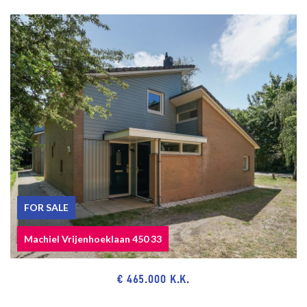
Public transport and main roads through Westland Road and
Hubertustunnel.
Close to European- and International School of The Hague, various
schools and sport facilities.
The measurement instruction is based on NEN2580. The
measurement instruction is intended to apply a more uniform way
of measuring for giving an indication of the use surface. The
measurement instruction can not completely close differences in
measurement results, for example by differences in interpretation,
rounding or limitations in the performance of the measurement.
FOR SALE
Machiel Vrijenhoeklaan 450 33
€ 465.000 K.K.