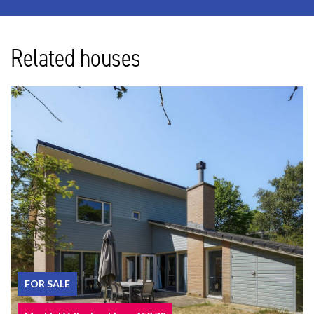
2nd FLOOR
Landing with a side window, hatch to the loft, spacious front
Related houses
bedroom with a large dormer window, almost across the entire
width of the house, and a custom-made closet, rear bedroom also
with a large dormer window with a wardrobe wall and space for a
washing machine/dryer, modern fully tiled bathroom with
washbasin, spacious walk-in shower, toilet and bath.
Detached bicycle shed.
For the dimensions of the rooms please refer to the floor plans.
The beautiful, green and stately Kraaienlaan always offers
sufficient parking space. Around the corner the water of the
Buizerdlaan, two schools with freely accessible playground, and
sports park Laan van Poot. The dunes and the beach within
FOR SALE
walking distance, even visible from the top floor of the house. Or
enjoy the sunset from the lovely, quiet balcony.