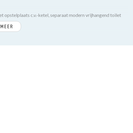
opstelplaats c.v.-ketel, separaat modern vrijhangend toilet
 MEER
 zijden.
rk Atag, zoals 5-pits gasfornuis met oven,
ige terras op het zuidoosten gelegen met weids uitzicht over
 met spiegel.
apkamer.
hine en droger.
t liftsysteem) en een gemeenschappelijke fietsenruimte.