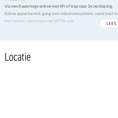
Via een fraaie hoge entree met lift of trap naar 2e verdieping.
Entree appartement, gang met videofoonsysteem, vaste kast met 
met fontein, vaste kast met WTW-unit.
LEES
Riante lichte woon-/eetkamer met fantastisch uitzicht aan beide
Open keuken voorzien van diverse inbouwapparatuur van het me
koel-/vriescombinatie, vaatwasser en afzuigkap.
Locatie
Via schuifpui aan de achterzijde toegang naar het heerlijk zonn
sportvelden.
Ruime badkamer voorzien van douchecabine, ligbad en wastafel
Voorslaapkamer met vaste kledingkast. Tweede ruime voorsla
Eind van de gang een vaste kast met aansluiting voor de wasmac
In de afgesloten parkeergarage twee eigen parkeerplaatsen (me