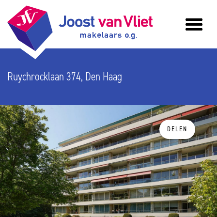
Ruychrocklaan 374, Den Haag
DELEN
vorige
v