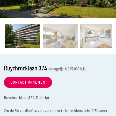
vorige
vol
Ruychrocklaan 374
vraagprijs € 815.000 k.k.
CONTACT OPNEMEN
Ruychrocklaan 374, Duinzigt
Op de 5e verdieping gelegen en zo te betrekken, licht 4/5 kamer