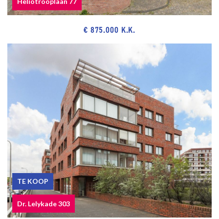
Heliotrooplaan 77
Central heating system, brand Nefit.
Hot water supply by central heating system and close-in boiler.
€ 875.000 K.K.
The condition of the bathroom and the kitchen is good.
The condition of the interior as well as the exterior is good.
The apartment has wooden window frames with double glazing.
Listed as a nationally building within the meaning of the Heritage
Act.(rijksbeschermd stadsgezicht)
Seller has the apartment itself never actually used, therefore the
non-occupancy clause applies.
The buyer is free in his choice of notary, but in the Haaglanden
region.
The lead-/asbestos and age clauses will be applied.
Built in 1971.
Living surface approx. 140 m².
The volume of the apartment approx. 455 m³.
TE KOOP
NVM model deed applicable.
Dr. Lelykade 303
NEAR