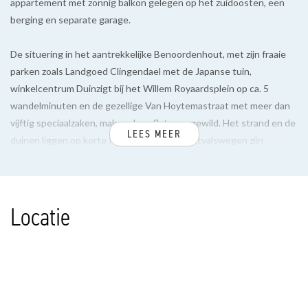
appartement met zonnig balkon gelegen op het zuidoosten, een
berging en separate garage.
De situering in het aantrekkelijke Benoordenhout, met zijn fraaie
parken zoals Landgoed Clingendael met de Japanse tuin,
winkelcentrum Duinzigt bij het Willem Royaardsplein op ca. 5
wandelminuten en de gezellige Van Hoytemastraat met meer dan
vijftig speciaalzaken, maken deze flat zeer gewild. Het strand en de
LEES MEER
duinen liggen op korte fietsafstand en de uitvalswegen zijn
uitstekend bereikbaar.
INDELING
Locatie
Gemoderniseerd entree met videofoonsysteem en lift naar de 5e
verdieping.
Entree appartement, ruime hal met houten vloerdelen doorgelegd
in alle kamers, toilet met vrij hangend reservoir en fontein,
stook-/wasruimte met wasmachineaansluiting en de combiketel,