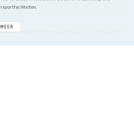
 sportfaciliteiten.
 MEER
tegels, meterkast, tochtseparatie van glas in lood, separaat
et vrij uitzicht, open haard en een goed onderhouden half
s gasfornuis, afzuigkap, diverse inbouwapparatuur zoals een
ge achtertuin, gelegen op het noordwesten, voorzien van een