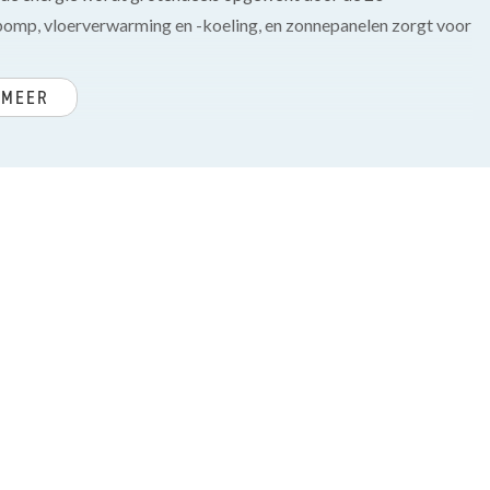
mp, vloerverwarming en -koeling, en zonnepanelen zorgt voor
 MEER
inden zich een modern toilet met fonteintje, meterkast, separate
rvolle woonkamer voorzien van fraaie plavuizen, praktische
met krukken. De keuken is voorzien van diverse
l/vriescombinaties, oven, combi oven/magnetron en vaatwasser.
sten met overkapping, houten berging en deur naar de voortuin.
en ruime douchehoek, vrijhangend toilet, dubbele
ers.
che ruimte met aansluiting voor de wasmachine en WTW-