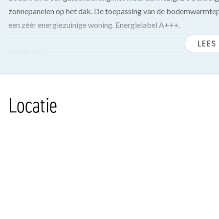
zonnepanelen op het dak. De toepassing van de bodemwarmtepo
een zéér energiezuinige woning. Energielabel A+++.
LEES
INDELING
Via de voortuin bereik je de entree van de woning. In de hal bev
ruimte met opstelplaats warmtepomp en boiler, tochtdeur. Sfee
trapkast en moderne open keuken met spoeleiland en bar blad 
Locatie
inbouwapparatuur zoals, inductie kookplaat, afzuigkap, 2 koe
Via dubbele deuren toegang naar de zonnige tuin op het zuidwe
1e VERDIEPING
Overloop, ruime voorslaapkamer. Luxe badkamer voorzien van e
wastafelmeubel en handdoeken radiator. Twee achterslaapkam
2e VERDIEPING
Zolderverdieping met een ruime vierde slaapkamer en technis