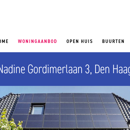
OME
WONINGAANBOD
OPEN HUIS
BUURTEN
Nadine Gordimerlaan 3, Den Haa