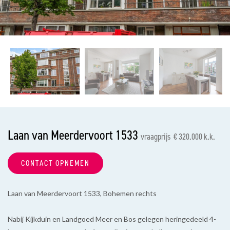
vorige
vol
Laan van Meerdervoort 1533
vraagprijs € 320.000 k.k.
CONTACT OPNEMEN
Laan van Meerdervoort 1533, Bohemen rechts
Nabij Kijkduin en Landgoed Meer en Bos gelegen heringedeeld 4-