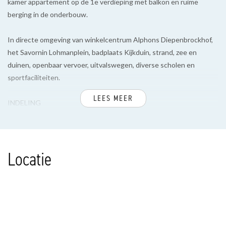
kamer appartement op de 1e verdieping met balkon en ruime
berging in de onderbouw.
In directe omgeving van winkelcentrum Alphons Diepenbrockhof,
het Savornin Lohmanplein, badplaats Kijkduin, strand, zee en
duinen, openbaar vervoer, uitvalswegen, diverse scholen en
sportfaciliteiten.
LEES MEER
INDELING
Verzorgd gesloten portiek met bellen- en brievenbussentableau,
hal met lift en/of trappenhuis naar de 1e verdieping.
Locatie
Entree appartement, hal met laminaatvloer, ruim toilet met fontein,
geheel betegelde badkamer met inloopdouche en wastafel,
achterzijkamer met toegang naar het balkon voorzien van
balkonkast en namiddag zon.
Witte keuken voorzien van 4-pits gasfornuis, afzuigkap, koelkast in