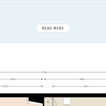
READ MORE
balcony, Apartment
lstraat, Alphons Diepenbrockhof en winkelcentrum Loosduinen.
 Badplaats Kijkduin.
landroute.
holen en diverse sportfaciliteiten.