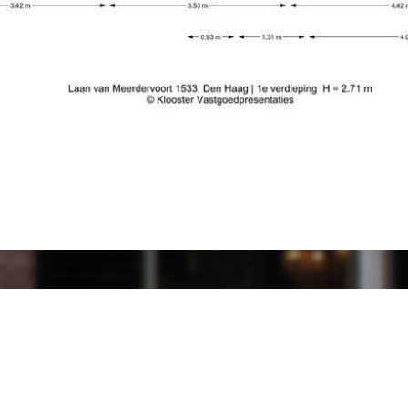
l with elevator and/or staircase to the 1st floor.
 with handbasin, fully tiled bathroom with walk-in shower and
ng
cony cupboard and afternoon sun.
op refrigerator and connection for the washing machine.
xed cupboard.
ed furnace, Owned)
ar view
.