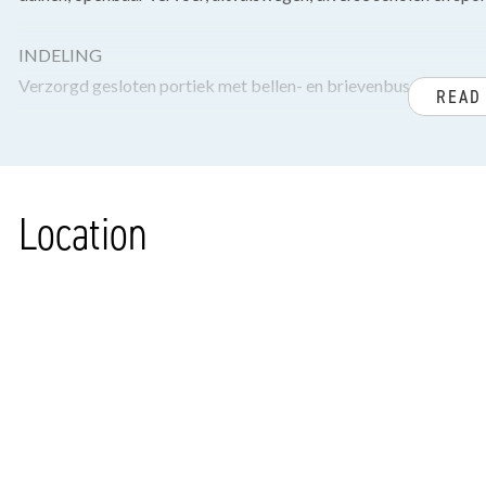
INDELING
Verzorgd gesloten portiek met bellen- en brievenbussentableau, 
READ
Entree appartement, hal met laminaatvloer, ruim toilet met fo
achterzijkamer met toegang naar het balkon voorzien van balk
Location
Witte keuken voorzien van 4-pits gasfornuis, afzuigkap, koelka
Achterslaapkamer tevens met toegang naar het balkon, ensuite 
Lichte L-vormige woon-/eetkamer met deur naar balkon.
Berging in de onderbouw voorzien van elektra.
Voor de afmetingen van de kamers verwijzen wij u naar de plat