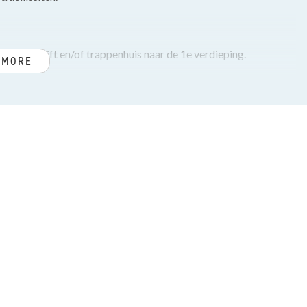
hal met lift en/of trappenhuis naar de 1e verdieping.
 MORE
ntein, geheel betegelde badkamer met inloopdouche en wastafel,
onkast en namiddag zon.
st in tafelmodel en aansluiting voor de wasmachine.
deuren en vaste kast.
tegronden.