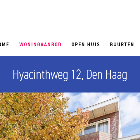
OME
WONINGAANBOD
OPEN HUIS
BUURTEN
Hyacinthweg 12, Den Haag