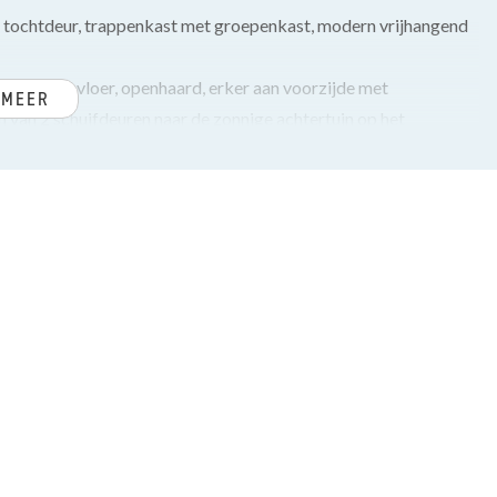
t tochtdeur, trappenkast met groepenkast, modern vrijhangend
enhouten vloer, openhaard, erker aan voorzijde met
 MEER
en van 2 schuifdeuren naar de zonnige achtertuin op het
e keuken voorzien van composiet keukenblad en diverse
is met oven, afzuigkap, vaatwasser en Quooker.
orslaapkamer met erker. Tussengelegen badkamer voorzien van
Achterzijkamer met aansluiting wasmachine. Royale
breedte.
jkamer met omvormer voor 14 zonnepanelen. Moderne badkamer
ddoekenradiator. Ruime achterslaapkamer met vaste kastenwand