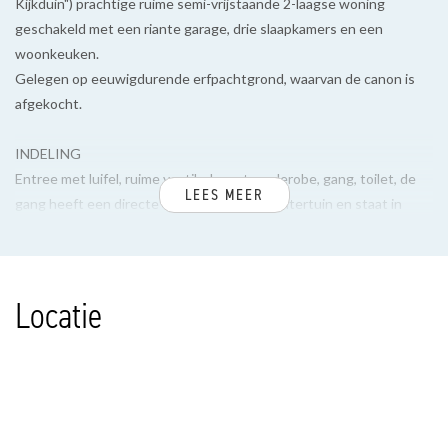
Kijkduin") prachtige ruime semi-vrijstaande 2-laagse woning
geschakeld met een riante garage, drie slaapkamers en een
woonkeuken.
Gelegen op eeuwigdurende erfpachtgrond, waarvan de canon is
afgekocht.
INDELING
Entree met luifel, ruime vestibule met garderobe, gang, toilet, de
LEES MEER
gang heeft een directe toegang naar de achtertuin en staat in
open verbinding met de woonkeuken voorzien van L-vormig
keukenblok met 5 pits-gasfornuis, oven, koel/vries kast, magnetron
en vaatwasser. Vanuit de keuken toegang naar de garage voorzien
Locatie
van een elektrische roldeur. Tussen de garage en de keuken
bevindt zich de bijkeuken. Riante woonkamer met zeer veel
daglicht toetreding door de hoge puien en bovenramen in de
zijgevel. Plafondhoogte is 3.10 meter. Zonnige achtertuin grenzend
aan de Haagse Beek.