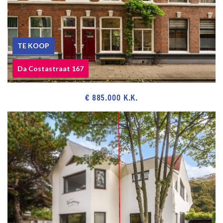
TE KOOP
Da Costastraat 167
€ 885.000 K.K.