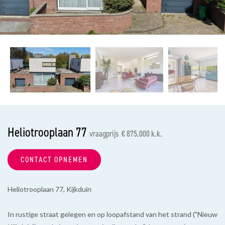
vorige
vol
Heliotrooplaan 77
vraagprijs € 875.000 k.k.
CONTACT OPNEMEN
Heliotrooplaan 77, Kijkduin
In rustige straat gelegen en op loopafstand van het strand ("Nieuw