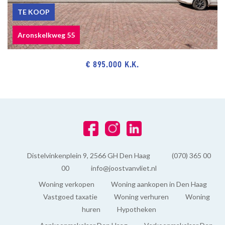
TE KOOP
Aronskelkweg 55
€ 895.000 K.K.
Distelvinkenplein 9, 2566 GH Den Haag
(070) 365 00
00
info@joostvanvliet.nl
Woning verkopen
Woning aankopen in Den Haag
Vastgoed taxatie
Woning verhuren
Woning
huren
Hypotheken