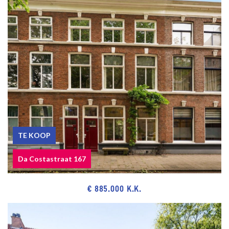
TE KOOP
Da Costastraat 167
€ 885.000 K.K.