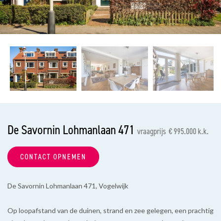
vorige
vol
De Savornin Lohmanlaan 471
vraagprijs € 995.000 k.k.
CONTACT OPNEMEN
De Savornin Lohmanlaan 471, Vogelwijk
Op loopafstand van de duinen, strand en zee gelegen, een prachtig