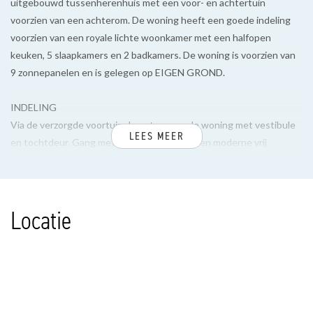
uitgebouwd tussenherenhuis met een voor- en achtertuin
voorzien van een achterom. De woning heeft een goede indeling
voorzien van een royale lichte woonkamer met een halfopen
keuken, 5 slaapkamers en 2 badkamers. De woning is voorzien van
9 zonnepanelen en is gelegen op EIGEN GROND.
INDELING
Via de verzorgde voortuin de entree van de woning met vestibule
LEES MEER
en tochtdeur. Gang met vaste trappenkast en moderne vrij
hangend toilet en fontein. Via dubbele glazen deuren toegang naar
de royale sfeervolle woon-/eetkamer voorzien van openhaard en
half open keuken voorzien van diverse apparatuur, zoals 4-
Locatie
pitsgasfornuis, afzuigkap, oven, magnetron, vaatwasser, 1,5
spoelbak en, koel/vriescombinatie.
Via openslaande deuren toegang naar de heerlijke zonnige
achtertuin met stenen berging en achterom.
1e VERDIEPING