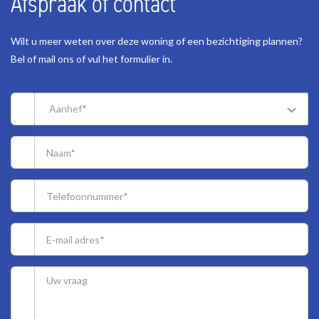
Afspraak of contact
Landing with connections for the washing machine and dryer, as
GARAGE
well as the location for the central heating boiler and water heater.
Wilt u meer weten over deze woning of een bezichtiging plannen?
Second bathroom equipped with a shower, vanity unit, and
Bel of mail ons of vul het formulier in.
mechanical ventilation.
Front bedroom with a large dormer window and built-in wardrobe.
Rear bedroom with a large dormer window and two built-in
Aanhef*
wardrobes. Also, a hatch on the landing provides access to the
attic with storage space.
- For the dimensions of the rooms please refer to the floor plans.
SPECIAL FEATURES
The property is freehold.
Acceptance in agreement.
Sewage charges 2026 € 195,40.
Electricity 13 groups with circuit breaker.
Central heating system, brand Vaillant, model 2009.