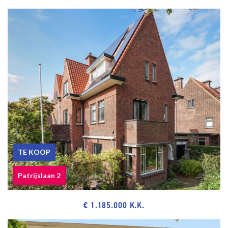
within cycling distance of Frederik Hendriklaan and The Hague city
centre.
Bosjes van Pex, dunes, beach and sea, Kijkduin seaside resort,
Scheveningen Harbour, restaurants and museums.
Public transport around the corner (bus line 24) with a direct
connection to the centre of The Hague as well as the central
station and RandstadRail line 3. Access to highway via the
Hubertus Tunnel and Westland Route.
Near the European and/or International School of The Hague,
primary schools and various sports facilities.
TE KOOP
The measurement instruction is based on NEN2580. The
Patrijslaan 2
measurement instruction is intended to apply a more uniform way
of measuring for giving an indication of the use surface. The
measurement instruction can not completely close differences in
€ 1.185.000 K.K.
measurement results, for example by differences in interpretation,
rounding or limitations in the performance of the measurement.