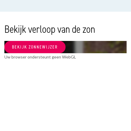
Soort woonhuis
Villa, Vrijstaande woning
Bouwjaar
Bekijk verloop van de zon
1963
Onderhoud binnen
BEKIJK ZONNEWIJZER
Goed
Uw browser ondersteunt geen WebGL
Onderhoud buiten
Goed
OPPERVLAKTEN EN INHOUD
Woonoppervlakte
335m²
Perceeloppervlakte