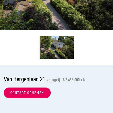
vorige
vol
Van Bergenlaan 21
vraagprijs € 2.495.000 k.k.
CONTACT OPNEMEN