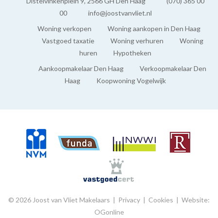
Distelvinkenplein 9, 2566 GH Den Haag
(070) 365 00
Aangebouwd steen
00
info@joostvanvliet.nl
Woning verkopen
Woning aankopen in Den Haag
Vastgoed taxatie
Woning verhuren
Woning
huren
Hypotheken
Aankoopmakelaar Den Haag
Verkoopmakelaar Den
Haag
Koopwoning Vogelwijk
© 2026 Joost van Vliet Makelaars |
Privacy
|
Cookies
|
Website:
OGonline