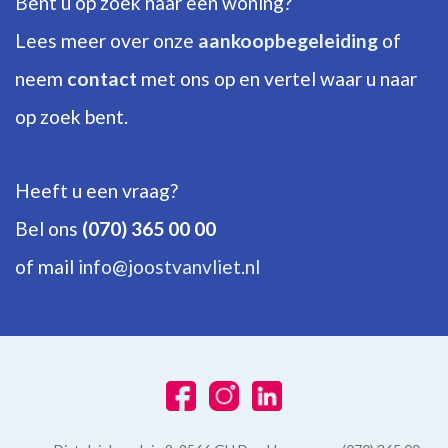
Bent u op zoek naar een woning?
Verwarming
Lees meer over onze
aankoopbegeleiding
of
C.V.-ketel
neem
contact
met ons op en vertel waar u naar
BUITENRUIMTE
op zoek bent.
Ligging
Beschutte ligging
Heeft u een vraag?
Bel ons
(070) 365 00 00
Tuin
Tuin rondom
of mail
info@joostvanvliet.nl
Schuur
Vrijstaand steen
GARAGE
Soort garage