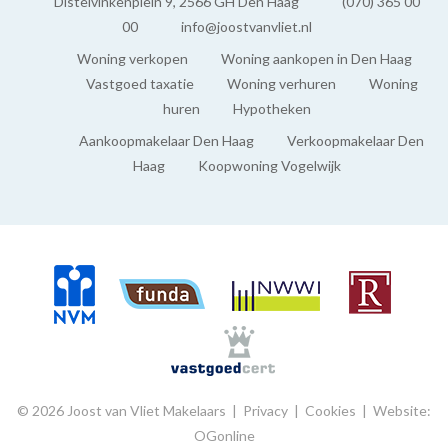
BUITENRUIMTE
Distelvinkenplein 9, 2566 GH Den Haag
(070) 365 00
00
info@joostvanvliet.nl
Balkon
Woning verkopen
Woning aankopen in Den Haag
Ja
Vastgoed taxatie
Woning verhuren
Woning
huren
Hypotheken
Aankoopmakelaar Den Haag
Verkoopmakelaar Den
Haag
Koopwoning Vogelwijk
© 2026 Joost van Vliet Makelaars |
Privacy
|
Cookies
|
Website:
OGonline