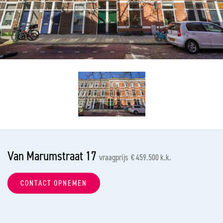
vorige
vol
Van Marumstraat 17
vraagprijs € 459.500 k.k.
CONTACT OPNEMEN