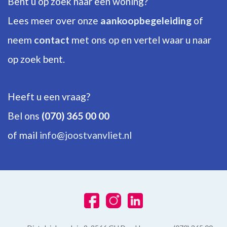
Bent u op zoek naar een woning?
Aantal verdiepingen
3
Lees meer over onze
aankoopbegeleiding
of
neem
contact
met ons op en vertel waar u naar
ENERGIE
op zoek bent.
Isolatie
Dakisolatie, Vloerisolatie, Dubbel glas
Heeft u een vraag?
Warm water
Bel ons
(070) 365 00 00
C.V.-ketel
of mail
info@joostvanvliet.nl
Verwarming
C.V.-ketel
Ketel
Remeha (2019, Combi-ketel, Eigendom)