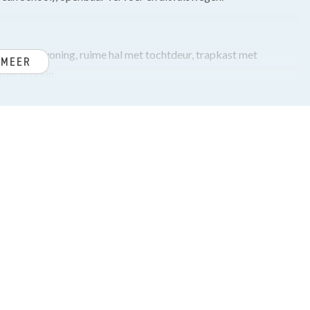
in, entree woning, ruime hal met tochtdeur, trapkast met
 MEER
met fontein.
 een heerlijke ruime uitbouw met lichtstraat aan de achterzijde
 wasmachine en droger en een diepe voorraadkast.
e inbouwapparatuur zoals, 5-pits gasfornuis, oven, afzuigkap,
uwwand of enkele deur naar de achtertuin gelegen op het
erslaapkamer.