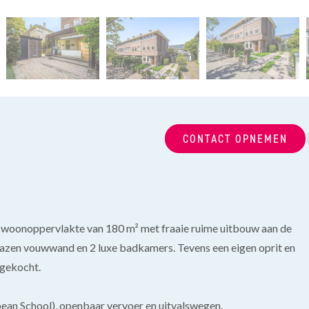
CONTACT OPNEMEN
woonoppervlakte van 180 m² met fraaie ruime uitbouw aan de
lazen vouwwand en 2 luxe badkamers. Tevens een eigen oprit en
fgekocht.
opean School), openbaar vervoer en uitvalswegen.