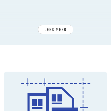
 uitstekend.
LEES MEER
e is de niet-bewonersclausule van toepassing.
ng
orpgezicht
oudsbloemlaan en Frederik Hendriklaan. Badplaats Kijkduin,
inen, strand en zee!