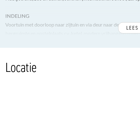
INDELING
Voortuin met doorloop naar zijtuin en via deur naar de achtertu
LEES
bergruimte en opstelplaats cv-ketel, modern vrijhangend toilet 
Royale L-vormige woon-/eetkamer met erker aan de voorzijde en
van de woning voorzien van vaste kast met aansluiting voor de
Locatie
Tevens een moderne keuken met spoeleiland voorzien van divers
vaatwasser, koel/vriescombinatie, magnetron en met glazen vo
noordwesten.
Via zijdeur of dubbele deuren toegang naar de garage.
1e VERDIEPING
Overloop, separaat vrijhangend toilet met fontein. Ruime acht