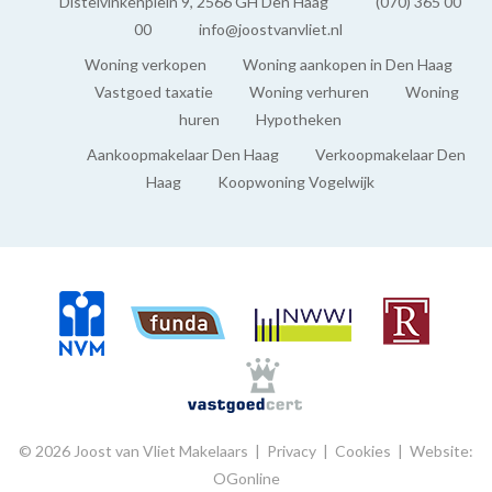
BUITENRUIMTE
Distelvinkenplein 9, 2566 GH Den Haag
(070) 365 00
00
info@joostvanvliet.nl
Balkon
Woning verkopen
Woning aankopen in Den Haag
Ja
Vastgoed taxatie
Woning verhuren
Woning
huren
Hypotheken
Tuin
Aankoopmakelaar Den Haag
Verkoopmakelaar Den
Tuin rondom
Haag
Koopwoning Vogelwijk
Schuur
Aangebouwd hout
GARAGE
Soort garage
Vrijstaand steen
© 2026 Joost van Vliet Makelaars |
Privacy
|
Cookies
|
Website:
OGonline