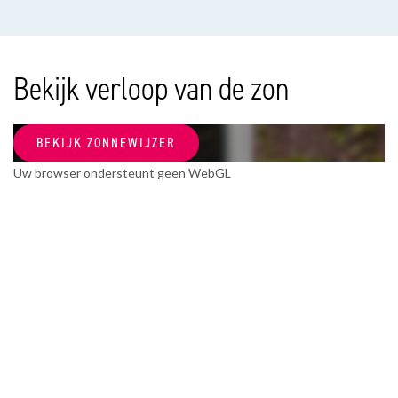
Soort woonhuis
Villa, Vrijstaande woning
Soort bouw
Bekijk verloop van de zon
Bestaande bouw
Bouwjaar
BEKIJK ZONNEWIJZER
2011
Uw browser ondersteunt geen WebGL
Onderhoud binnen
Goed
Onderhoud buiten
Goed
OPPERVLAKTEN EN INHOUD
Woonoppervlakte