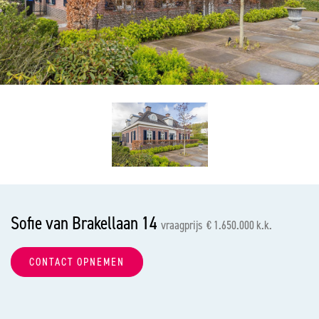
vorige
vol
Sofie van Brakellaan 14
vraagprijs € 1.650.000 k.k.
CONTACT OPNEMEN