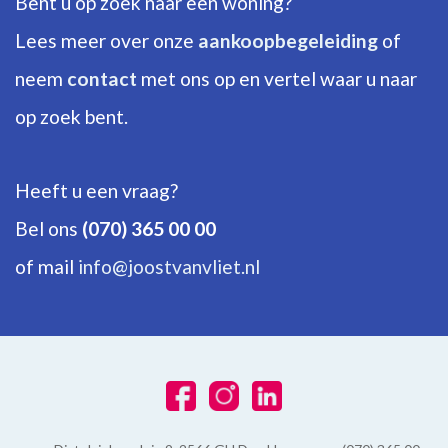
Bent u op zoek naar een woning?
ENERGIE
Lees meer over onze
aankoopbegeleiding
of
neem
contact
met ons op en vertel waar u naar
Energielabel
A
op zoek bent.
Isolatie
Volledig geisoleerd
Heeft u een vraag?
Warm water
Bel ons
(070) 365 00 00
C.V.-ketel
of mail
info@joostvanvliet.nl
Verwarming
C.V.-ketel
Ketel
Vaillant (2011, Combi-ketel, Eigendom)