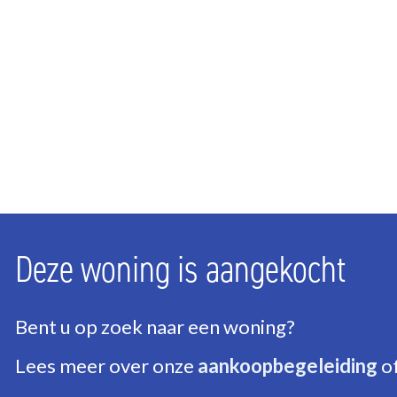
Aantal badkamers
1
Aantal verdiepingen
1
ENERGIE
Energielabel
A
Isolatie
Dakisolatie, Muurisolat
Warm water
C.V.-ketel
Deze woning is aangekocht
Verwarming
C.V.-ketel
Bent u op zoek naar een woning?
Lees meer over onze
aankoopbegeleiding
o