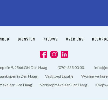
NBOD
DIENSTEN
NIEUWS
OVER ONS
BEOORDE
enplein 9, 2566 GH Den Haag
(070) 365 00 00
info@joo
aankopen in Den Haag
Vastgoed taxatie
Woning verhure
akelaar Den Haag
Verkoopmakelaar Den Haag
Koopwo