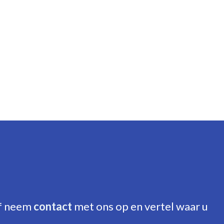
ie, Vloerisolatie, Volledig geisoleerd
f neem
contact
met ons op en vertel waar u