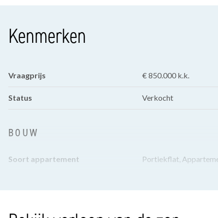
Kenmerken
Vraagprijs
€ 850.000 k.k.
Status
Verkocht
BOUW
Soort appartement
Portiekflat, Appartem
Woonlaag
2
Soort bouw
Bestaande bouw