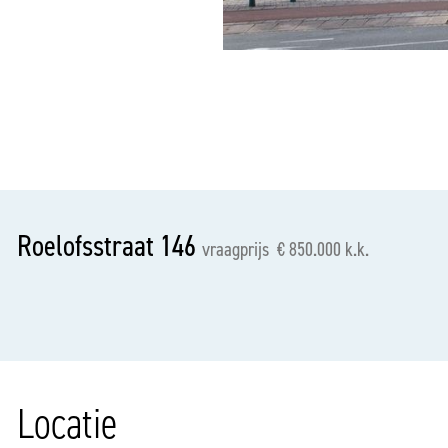
vorige
Roelofsstraat 146
vraagprijs € 850.000 k.k.
Locatie