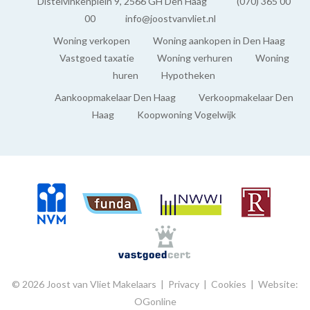
Distelvinkenplein 9, 2566 GH Den Haag
(070) 365 00
Nefit (2008, Combi-ketel, Eigendom)
00
info@joostvanvliet.nl
Woning verkopen
Woning aankopen in Den Haag
BUITENRUIMTE
Vastgoed taxatie
Woning verhuren
Woning
huren
Hypotheken
Balkon
Aankoopmakelaar Den Haag
Verkoopmakelaar Den
Ja
Haag
Koopwoning Vogelwijk
© 2026 Joost van Vliet Makelaars |
Privacy
|
Cookies
|
Website:
OGonline