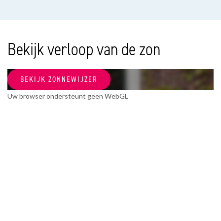
Soort appartement
Maisonnette, Appartement
Woonlaag
Bekijk verloop van de zon
3
Soort bouw
BEKIJK ZONNEWIJZER
Bestaande bouw
Uw browser ondersteunt geen WebGL
Bouwjaar
1956
Onderhoud binnen
Goed
Onderhoud buiten
Goed
OPPERVLAKTEN EN INHOUD