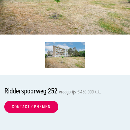
vorige
vol
Ridderspoorweg 252
vraagprijs € 450.000 k.k.
CONTACT OPNEMEN