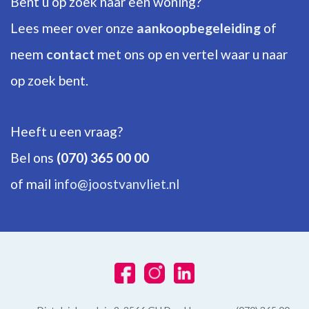
Bent u op zoek naar een woning?
Aantal verdiepingen
3
Lees meer over onze
aankoopbegeleiding
of
neem
contact
met ons op en vertel waar u naar
ENERGIE
op zoek bent.
Energielabel
D
Heeft u een vraag?
Isolatie
Bel ons
(070) 365 00 00
Dubbel glas
of mail
info@joostvanvliet.nl
Warm water
C.V.-ketel
Verwarming
C.V.-ketel
Ketel