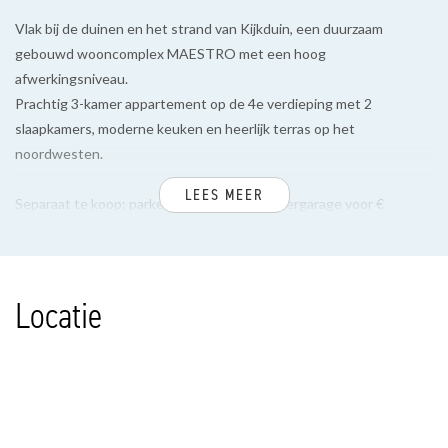
Vlak bij de duinen en het strand van Kijkduin, een duurzaam
gebouwd wooncomplex MAESTRO met een hoog
afwerkingsniveau.
Prachtig 3-kamer appartement op de 4e verdieping met 2
slaapkamers, moderne keuken en heerlijk terras op het
noordwesten.
LEES MEER
Separaat te koop: parkeerplaats in de parkeergarage voor €
50.000,-- k.k.
INDELING
Locatie
Via fraaie hal met lift of trap naar 4e verdieping. Entree, hal,
meterkast, separaat toilet met fontein, inpandige berging voorzien
van wasmachine aansluiting.
Tussengelegen badkamer, voorzien van inloopdouche, wastafel en
handdoeken radiator. Ruime hoofdslaapkamer en naastgelegen