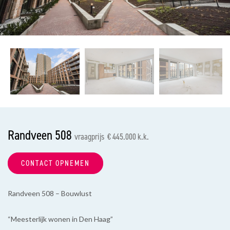
vorige
vol
Randveen 508
vraagprijs € 445.000 k.k.
CONTACT OPNEMEN
Randveen 508 – Bouwlust
“Meesterlijk wonen in Den Haag”