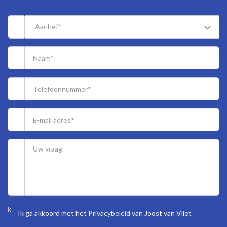
68/9.992nd (apartment) share and 1/185th share (parking space) in
the community.
Aanhef*
Active Owners Association, contribution € 130.23 (apartment) and
€ 37.45 (parking space) each month.
Electricity 6 groups with circuit breaker.
Central heating system, city heating, partially floor heating and
heating pump.
Hot water supply by city heating.
The condition of the bathroom and the kitchen is excellent.
The condition of the interior as well as the exterior is excellent.
The apartment has synthetic window frames with double glazing.
No permit available for this property.
Seller has the apartment itself never actually used, therefore the
non-resident clause applies.
The buyer is free to choose a notary, but must be located in the
Haaglanden region.
Built in 2025/2026.
Ik ga akkoord met het
Privacybeleid
van Joost van Vliet
Living surface approx. 77 m².