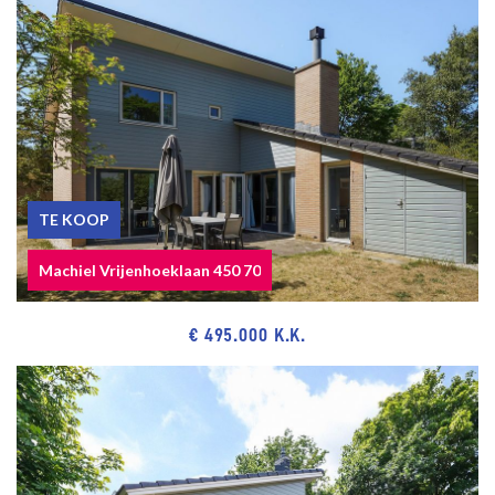
activities.
The measurement instruction is based on NEN2580. The
measurement instruction is intended to apply a more uniform way
of measuring for giving an indication of the use surface. The
measurement instruction can not completely close differences in
measurement results, for example by differences in interpretation,
rounding or limitations in the performance of the measurement.
TE KOOP
Machiel Vrijenhoeklaan 450 70
€ 495.000 K.K.