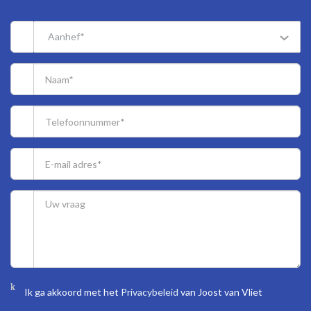
greenery, with sun blinds.
Aanhef*
Storage room on the 1st floor with electricity, also accessible with
a ramp.
- For the dimensions of the rooms please refer to the floor plans.
SPECIAL FEATURES
The property is freehold.
Acceptance in agreement.
Sewage charges 2025 € 191,15.
5/608th share in the community.
Active Owners Association, contribution € 177.50 monthly + €
70.00 advanced payment heating costs.
Electricity 5 groups with circuit breaker.
Central heating system via block heating.
Hot water supply by electric water heater (owned).
Ik ga akkoord met het
Privacybeleid
van Joost van Vliet
The condition of the bathroom and the kitchen is good/excellent.