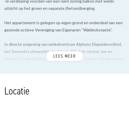
7e verdieping voorzien van een riant zonnig balkon met weids
uitzicht op het groen en separate (fietsen)berging.
Het appartement is gelegen op eigen grond en onderdeel van een
gezonde actieve Vereniging van Eigenaren ‘’Waldeckstaete’’.
In directe omgeving van winkelcentrum Alphons Diepenbrockhof,
het Savornin Lohmanplein, badplaats Kijkduin, strand, zee en
LEES MEER
duinen, Landgoed Meer en Bosch, openbaar vervoer, uitvalswegen,
diverse scholen en sportfaciliteiten.
INDELING
Locatie
Centrale entree met bellen- en brievenbussentableau en
videofoonsysteem, via trappenhuis of 2 liften naar 7e verdieping,
via de galerij, entree van het appartement aan het einde gelegen.
Entree appartement, vestibule met meterkast, laminaatvloer
doorgelegd in het appartement, gang, ruim modern toilet en vaste