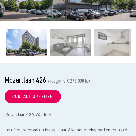
vorige
vol
Mozartlaan 426
vraagprijs € 275.000 k.k.
CONTACT OPNEMEN
Mozartlaan 426, Waldeck
Een licht, sfeervol en instap klaar 2-kamer hoekappartement op de