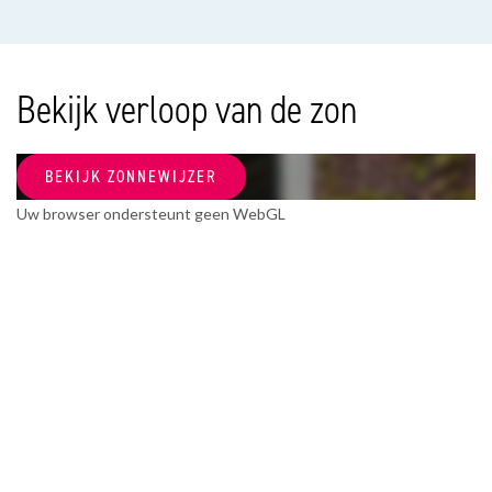
Soort appartement
Portiekflat, Appartement
Woonlaag
Bekijk verloop van de zon
2
Bouwjaar
BEKIJK ZONNEWIJZER
1964
Uw browser ondersteunt geen WebGL
Onderhoud binnen
Goed
Onderhoud buiten
Goed
OPPERVLAKTEN EN INHOUD
Woonoppervlakte