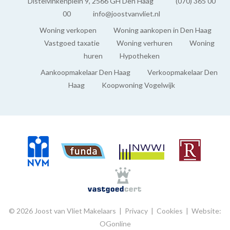
Distelvinkenplein 9, 2566 GH Den Haag
(070) 365 00
Box
00
info@joostvanvliet.nl
Woning verkopen
Woning aankopen in Den Haag
Vastgoed taxatie
Woning verhuren
Woning
huren
Hypotheken
Aankoopmakelaar Den Haag
Verkoopmakelaar Den
Haag
Koopwoning Vogelwijk
© 2026 Joost van Vliet Makelaars |
Privacy
|
Cookies
|
Website:
OGonline