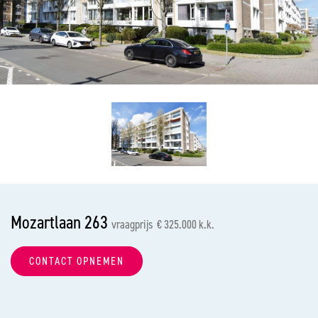
vorige
vol
Mozartlaan 263
vraagprijs € 325.000 k.k.
CONTACT OPNEMEN