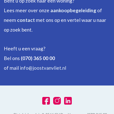
Bent u op zoek naar een woning?
ENERGIE
Lees meer over onze
aankoopbegeleiding
of
neem
contact
met ons op en vertel waar u naar
Energielabel
B
op zoek bent.
Warm water
Elektrische boiler huur
Heeft u een vraag?
Verwarming
Bel ons
(070) 365 00 00
Blokverwarming
of mail
info@joostvanvliet.nl
BUITENRUIMTE
Balkon
Ja, Noordwest
Schuur