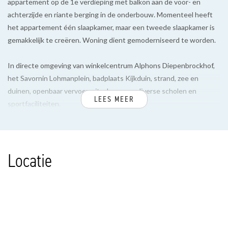
appartement op de 1e verdieping met balkon aan de voor- en
achterzijde en riante berging in de onderbouw. Momenteel heeft
het appartement één slaapkamer, maar een tweede slaapkamer is
gemakkelijk te creëren. Woning dient gemoderniseerd te worden.
In directe omgeving van winkelcentrum Alphons Diepenbrockhof,
het Savornin Lohmanplein, badplaats Kijkduin, strand, zee en
duinen, openbaar vervoer, uitvalswegen, diverse scholen en
LEES MEER
sportfaciliteiten.
INDELING
Verzorgd gesloten portiek met bellen- en brievenbussentableau,
Locatie
hal met lift en/of trappenhuis naar de 1e verdieping.
Entree appartement, hal voorzien van videofoonsysteem, ruim
toilet en badkamer met inloopdouche en wastafel
Sfeervolle L-vormige kamer ensuite voorzien van schuifdeuren en 4