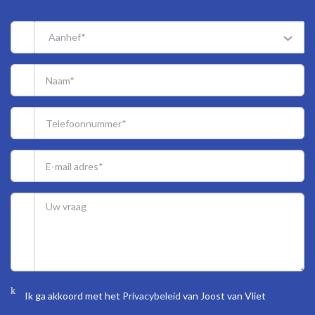
Acceptance in agreement.
Sewerage charges 2026 € 195,40 per year.
Aanhef*
1/10th share in the community.
Active Owners Association, contribution € 275.-- each month.
Electricity 6 groups with circuit breaker.
Central heating system, brand Vaillant, built in 2009.
Hot water supply by central heating system.
The condition of the bathroom and the kitchen is reasonable.
The condition of the interior is reasonable and the exterior good.
The apartment has in front aluminum window frames with double
glazing and at the back wooden and synthetic widow frames with
partly double glazing.
Seller has the apartment itself never actually used, therefore the
non-resident clause applies.
The buyer is free to choose a notary, but must be located in the
Haaglanden region.
The lead-/asbestos and age clauses will be applied.
Ik ga akkoord met het
Privacybeleid
van Joost van Vliet
Built in approx. 1956.