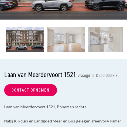
vorige
vol
Laan van Meerdervoort 1521
vraagprijs € 300.000 k.k.
CONTACT OPNEMEN
Laan van Meerdervoort 1521, Bohemen rechts
Nabij Kijkduin en Landgoed Meer en Bos gelegen sfeervol 4-kamer