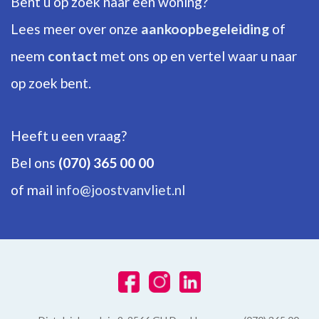
Bent u op zoek naar een woning?
ENERGIE
Lees meer over onze
aankoopbegeleiding
of
neem
contact
met ons op en vertel waar u naar
Energielabel
B
op zoek bent.
Isolatie
Vloerisolatie, HR-glas
Heeft u een vraag?
Warm water
Bel ons
(070) 365 00 00
C.V.-ketel
of mail
info@joostvanvliet.nl
Verwarming
C.V.-ketel, Vloerverwarming geheel, Elektrische verwarming
Ketel
Remeha Avanta (2020, Combi-ketel, Eigendom)