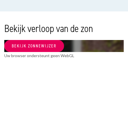
Soort appartement
Bovenwoning, Appartement
Woonlaag
Bekijk verloop van de zon
3
Bouwjaar
BEKIJK ZONNEWIJZER
1953
Uw browser ondersteunt geen WebGL
Onderhoud binnen
Uitstekend
Onderhoud buiten
Goed
OPPERVLAKTEN EN INHOUD
Woonoppervlakte