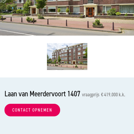
vorige
vol
Laan van Meerdervoort 1407
vraagprijs € 419.000 k.k.
CONTACT OPNEMEN