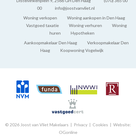
BUITENRUIMTE
Distelvinkenplein 9, 2566 GH Den Haag
(070) 365 00
00
info@joostvanvliet.nl
Balkon
Woning verkopen
Woning aankopen in Den Haag
Ja
Vastgoed taxatie
Woning verhuren
Woning
huren
Hypotheken
Aankoopmakelaar Den Haag
Verkoopmakelaar Den
Haag
Koopwoning Vogelwijk
© 2026 Joost van Vliet Makelaars |
Privacy
|
Cookies
|
Website:
OGonline