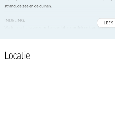
strand, de zee en de duinen.
INDELING:
LEES
Via kleinschalig verzorgd en gesloten portiek en trappenhuis 
gang voorzien van originele visgraat parketvloer met bies, apa
cv en garderobekast. Separaat toilet met fontein en deur naar 
handdoekenradiator.
Locatie
Prachtige, sfeervolle en lichte kamer-en-suite met dezelfde par
keuken en 3 vaste kasten.
Twee in elkaars verlengde liggende achterslaapkamers met in d
deur naar het zonnige balkon op het zuidoosten met balkonkast
Siemens-apparatuur waaronder een koelkast, vaatwasser en c
Royale achterslaapkamer met kastenwand, vaste kast en deur n