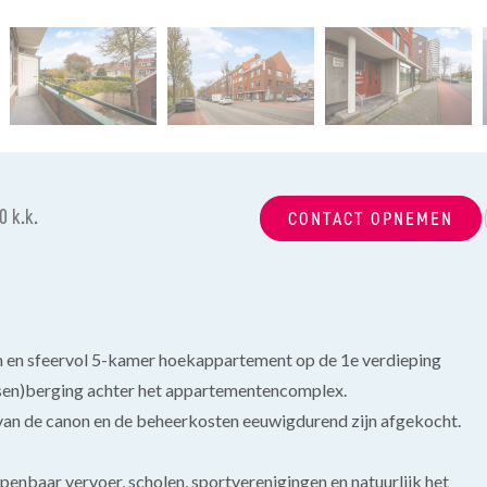
0 k.k.
CONTACT OPNEMEN
m en sfeervol 5-kamer hoekappartement op de 1e verdieping
etsen)berging achter het appartementencomplex.
an de canon en de beheerkosten eeuwigdurend zijn afgekocht.
nbaar vervoer, scholen, sportverenigingen en natuurlijk het