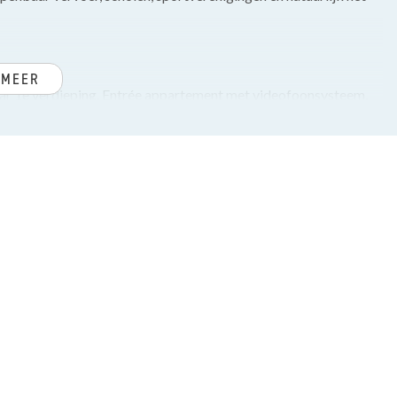
 MEER
naar 1e verdieping. Entrée appartement met videofoonsysteem,
rte wasruimte met aansluiting wasmachine/droger, opstelplaats
nette badkamer voorzien van inloopdouche, wastafel en
ketvloer, glas-in-lood schuifseparatie, doorgeefluik vanuit de
e laatste slaapkamer een wastafelmeubel en vaste kast. Tevens
. Moderne keuken met originele jaren 30-servieskast, diverse
ombimagnetronoven en deur naar balkon.
aar badkamer. Tevens deur naar het balkon.