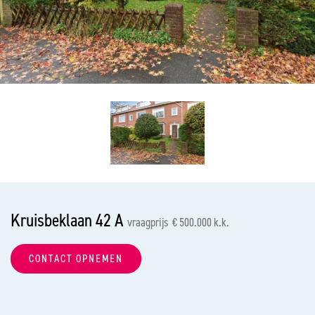
vorige
vol
Kruisbeklaan 42 A
vraagprijs € 500.000 k.k.
CONTACT OPNEMEN