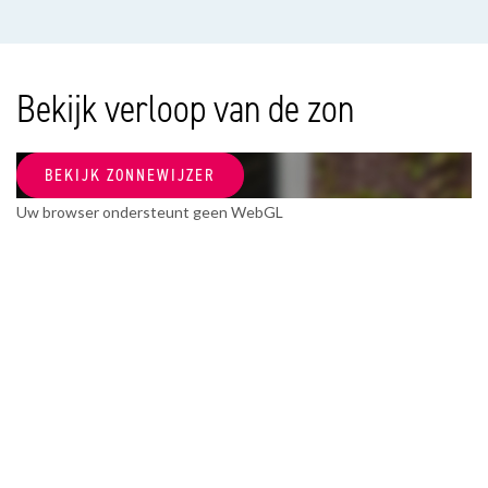
Soort appartement
Bovenwoning, Appartement
Woonlaag
Bekijk verloop van de zon
0
Bouwjaar
BEKIJK ZONNEWIJZER
1949
Uw browser ondersteunt geen WebGL
OPPERVLAKTEN EN INHOUD
Woonoppervlakte
94m²
Inhoud
312m³
INDELING