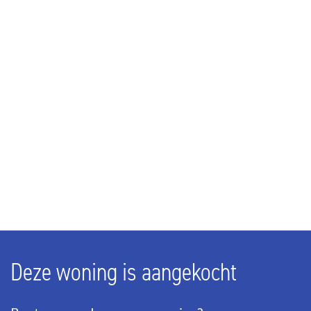
Aantal kamers
5
Aantal slaapkamers
3
BUITENRUIMTE
Balkon
Ja
Tuin
Zonneterras
Deze woning is aangekocht