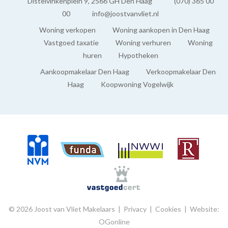
Distelvinkenplein 9, 2566 GH Den Haag
(070) 365 00
00
info@joostvanvliet.nl
Woning verkopen
Woning aankopen in Den Haag
Vastgoed taxatie
Woning verhuren
Woning
huren
Hypotheken
Aankoopmakelaar Den Haag
Verkoopmakelaar Den
Haag
Koopwoning Vogelwijk
© 2026 Joost van Vliet Makelaars |
Privacy
|
Cookies
|
Website:
OGonline