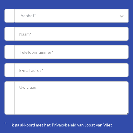
The lead-/asbestos and age clauses will be applied.
Built in approx. 1890 .
Aanhef*
Living surface approx. 54 m².
The volume of the apartment approx. 190 m³.
NVM model deed applicable.
NEAR
Situated in the Regentessekwartier area in walking distance of
shops and restaurants of the Weimarstraat, Reinkenstraat,
Koningsplein and Prins Hendrikstraat.
Nearby sporting facilities and the European school.
Park “de Verademing” at 100 meters offers soccer fields and a
playground.
The city centre, Frederik Hendriklaan, beach, sea and dunes are at
cycling distance.
Ik ga akkoord met het
Privacybeleid
van Joost van Vliet