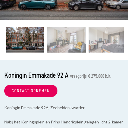
vorige
vol
Koningin Emmakade 92 A
vraagprijs € 275.000 k.k.
CONTACT OPNEMEN
Koningin Emmakade 92A, Zeeheldenkwartier
Nabij het Koningsplein en Prins Hendrikplein gelegen licht 2-kamer