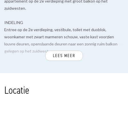
appartement op de 2e verdieping met groot balkon op het
zuidwesten.
INDELING
Entree op de 2e verdieping, vestibule, toilet met duoblok,
woonkamer met zwart marmeren schouw, vaste kast voorzien
louvre deuren, openslaande deuren naar een zonnig ruim balkon
gelegen op het zuidwesten.
LEES MEER
Open doorgang naar de keuken voorzien van afzuigkap, 4-pits
gasfornuis, oven, vaatwasser, koel-/vrieskast en opstelplaats van
de c.v.-combiketel.
Locatie
Vanuit de woonkamer openslaande deuren naar de slaapkamer
voorzien van zwart marmeren schouw, vaste kast en bergruimte.
Nette badkamer voorzien van wasmachine aansluiting, douche en
badkamermeubel.