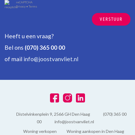
reCAPTCHA
Public transport (RandstadRail Line3, tram 2, 4, 11 and 16) and
Privacy
•
Terms
roads via A12 and A4.
VERSTUUR
The measurement instruction is based on NEN2580. The
Heeft u een vraag?
measurement instruction is intended to apply a more uniform way
of measuring for giving an indication of the use surface. The
Bel ons
(070) 365 00 00
measurement instruction can not completely close differences in
of mail
info@joostvanvliet.nl
measurement results, for example by differences in interpretation,
rounding or limitations in the performance of the measurement.
Distelvinkenplein 9, 2566 GH Den Haag
(070) 365 00
00
info@joostvanvliet.nl
Woning verkopen
Woning aankopen in Den Haag