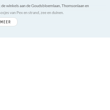
k de winkels aan de Goudsbloemlaan, Thomsonlaan en
Bosjes van Pex en strand, zee en duinen.
 MEER
ichten, trap naar de 2e verdieping.
elde moderne toilet-/douchecombinatie met handdoekradiator
ng.
lafonds en grote raampartijen (waaronder 2 erkers en een
van inductiekookplaat, afzuigkap, oven, vaatwasser en tevens
ssengelegen ruime slaapkamer voorzien van wastafelmeubel,