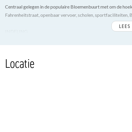
Centraal gelegen in de populaire Bloemenbuurt met om de hoe
Fahrenheitstraat, openbaar vervoer, scholen, sportfaciliteiten, 
LEES
INDELING
Via fraai open portiek met granitovloeren en glas in lood bovenl
Entree appartement, ruime overloop, meterkast, geheel beteg
Locatie
en vaste kast met opstelplaats cv-ketel en wasmachineaansluiti
Lichte woon-/eetkamer op de hoek gelegen voorzien van hoge p
zijraam) met vrije doorkijk naar de Rozenstraat.
Aan de achterzijde gelegen, ruime en moderne keuken voorzien 
deur naar zonnig achterbalkon, gelegen op het zuidoosten.
Vanuit de keuken toegang tot de slaapkamers, te weten een tu