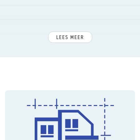
LEES MEER
ement
n op fietsafstand van Frederik Hendriklaan en Haagse
en van Scheveningen, musea en om de hoek van gezellige
jn 12), uitvalswegen via Hubertustunnel en Westlandroute.
holen en diverse sportfaciliteiten.