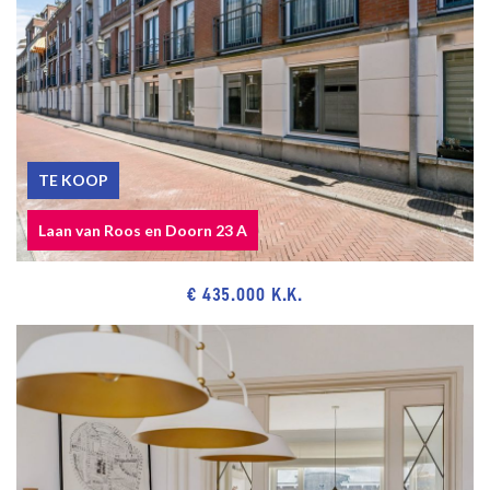
Built in 1956.
Living surface approx. 90 m².
The volume of the apartment approx. 305 m³.
NVM model deed applicable.
NEAR
TE KOOP
Shops on the Alphons Diepenbrockhof, Kijkduin, the De Savornin
Lohmanplein and Center of The Hague.
Laan van Roos en Doorn 23 A
Meer en Bos, dunes, beach and sea, Boulevard of Kijkduin,
€ 435.000 K.K.
restaurants and museums.
Public transport (RandstadRail Line 3 and main roads through
Westland Road.
Close to European- and International School of The Hague, various
schools and sport facilities.