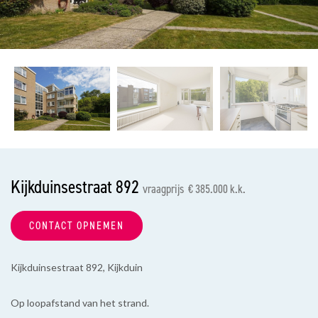
vorige
vol
Kijkduinsestraat 892
vraagprijs € 385.000 k.k.
CONTACT OPNEMEN
Kijkduinsestraat 892, Kijkduin
Op loopafstand van het strand.