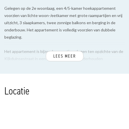
Gelegen op de 2e woonlaag, een 4/5-kamer hoekappartement
voorzien van lichte woon-/eetkamer met grote raampartijen en vrij
uitzicht, 3 slaapkamers, twee zonnige balkons en berging in de
onderbouw. Het appartement is volledig voorzien van dubbele
beglazing.
Het appartement is bijzonder gunstig gelegen ten opzichte van de
LEES MEER
Kijkduinsestraat in een kleinschalig goed onderhouden
appartementencomplex.
Gelegen op steenworp afstand van badplaats Kijkduin, Meer en
Locatie
Bos, winkelcentrum Waldeck en Savornin Lohmanplein, openbaar
vervoer, scholen (o.a. International School), sportfaciliteiten en
uitvalswegen.
INDELING
Via verzorgd gesloten portiek met brievenbus- en bellentableau