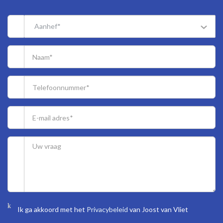
sports facilities and arterial roads.
Aanhef*
LAY-OUT
Via a well-maintained closed porch with letterbox and doorbell
panel with videophone system, central hall with staircase to the
2nd floor.
Apartment entrance, L-shaped hallway with access to all rooms
with built-in cupboard and meter cupboard.
Well-maintained bathroom with toilet, walk-in shower and
washbasin.
Spacious master bedroom at the rear with access to the bathroom.
Two bright bedrooms at the front, both with built-in closet(s).
Bright living/dining room on the corner with large windows (partly
Ik ga akkoord met het
Privacybeleid
van Joost van Vliet
with electric sun blinds) with a view on the greenery at the rear