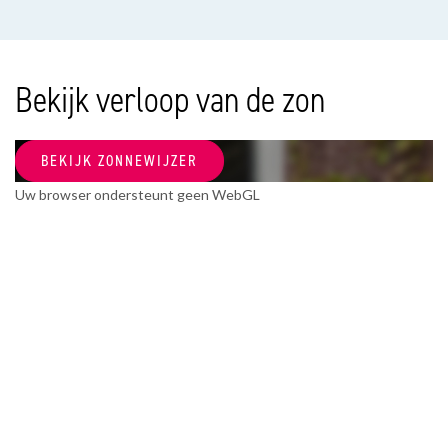
Soort appartement
Benedenwoning, Appartement
Woonlaag
Bekijk verloop van de zon
0
Soort bouw
BEKIJK ZONNEWIJZER
Bestaande bouw
Uw browser ondersteunt geen WebGL
Bouwjaar
1903
Onderhoud binnen
Goed
Onderhoud buiten
Goed
OPPERVLAKTEN EN INHOUD