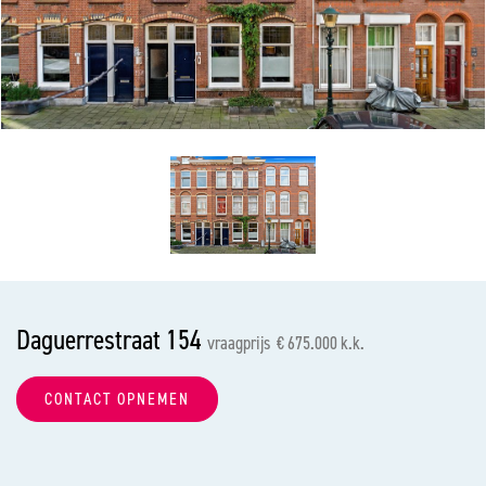
vorige
vol
Daguerrestraat 154
vraagprijs € 675.000 k.k.
CONTACT OPNEMEN