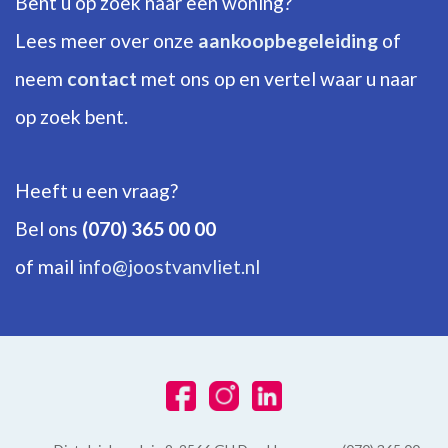
Bent u op zoek naar een woning?
Aantal verdiepingen
2
Lees meer over onze
aankoopbegeleiding
of
neem
contact
met ons op en vertel waar u naar
ENERGIE
op zoek bent.
Energielabel
B
Heeft u een vraag?
Isolatie
Bel ons
(070) 365 00 00
Vloerisolatie, Dubbel glas
of mail
info@joostvanvliet.nl
Warm water
C.V.-ketel
Verwarming
C.V.-ketel
Ketel