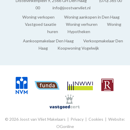
Distelvinkenplein 9, 2566 GH Den Haag
(070) 365 00
Intergas HRE (2022, Combi-ketel, Eigendom)
00
info@joostvanvliet.nl
Woning verkopen
Woning aankopen in Den Haag
BUITENRUIMTE
Vastgoed taxatie
Woning verhuren
Woning
huren
Hypotheken
Ligging
Aankoopmakelaar Den Haag
Verkoopmakelaar Den
In woonwijk
Haag
Koopwoning Vogelwijk
Tuin
Achtertuin
Achtertuin
Zuidoost
Schuur
Aangebouwd hout
Faciliteiten schuur
© 2026 Joost van Vliet Makelaars |
Privacy
|
Cookies
|
Website:
Voorzien van elektra
OGonline