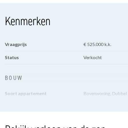
Kenmerken
Vraagprijs
€ 525.000 k.k.
Status
Verkocht
BOUW
Soort appartement
Bovenwoning, Dubbel 
Woonlaag
1
Soort bouw
Bestaande bouw