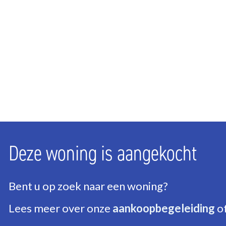
Aantal slaapkamers
3
Aantal badkamers
1
Aantal verdiepingen
2
ENERGIE
Energielabel
A
Isolatie
Dakisolatie, Muurisola
Deze woning is aangekocht
Warm water
C.V.-ketel
Verwarming
C.V.-ketel
Bent u op zoek naar een woning?
Lees meer over onze
aankoopbegeleiding
o
BUITENRUIMTE