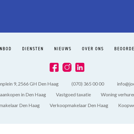
NBOD
DIENSTEN
NIEUWS
OVER ONS
BEOORDE
enplein 9, 2566 GH Den Haag
(070) 365 00 00
info@joo
aankopen in Den Haag
Vastgoed taxatie
Woning verhure
akelaar Den Haag
Verkoopmakelaar Den Haag
Koopwo