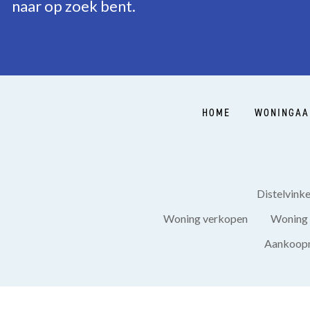
naar op zoek bent.
Ligging
In woonwijk
HOME
WONINGAA
Distelvink
Woning verkopen
Woning 
Aankoopm