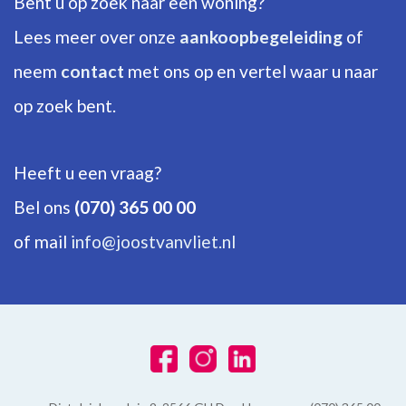
Bent u op zoek naar een woning?
Aantal verdiepingen
1
Lees meer over onze
aankoopbegeleiding
of
neem
contact
met ons op en vertel waar u naar
ENERGIE
op zoek bent.
Energielabel
F
Heeft u een vraag?
Isolatie
Bel ons
(070) 365 00 00
Dubbel glas, HR-glas
of mail
info@joostvanvliet.nl
Warm water
C.V.-ketel
Verwarming
C.V.-ketel
Ketel