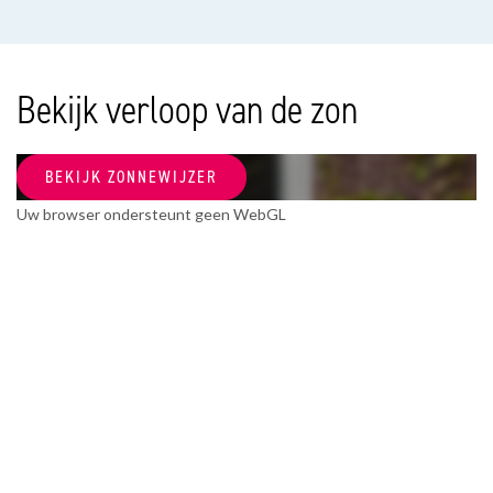
Soort appartement
Bovenwoning, Appartement
Woonlaag
Bekijk verloop van de zon
3
Soort bouw
BEKIJK ZONNEWIJZER
Bestaande bouw
Uw browser ondersteunt geen WebGL
Bouwjaar
1927
Onderhoud binnen
Goed
Onderhoud buiten
Goed
OPPERVLAKTEN EN INHOUD