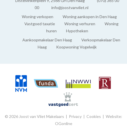
Distelvinkenplein 9, 2566 GH Den Haag
(070) 365 00
Intergas (2025, Combi-ketel, Eigendom)
00
info@joostvanvliet.nl
Woning verkopen
Woning aankopen in Den Haag
BUITENRUIMTE
Vastgoed taxatie
Woning verhuren
Woning
huren
Hypotheken
Balkon
Aankoopmakelaar Den Haag
Verkoopmakelaar Den
Ja
Haag
Koopwoning Vogelwijk
© 2026 Joost van Vliet Makelaars |
Privacy
|
Cookies
|
Website:
OGonline