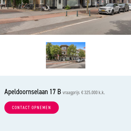
vorige
vol
Apeldoornselaan 17 B
vraagprijs € 325.000 k.k.
CONTACT OPNEMEN