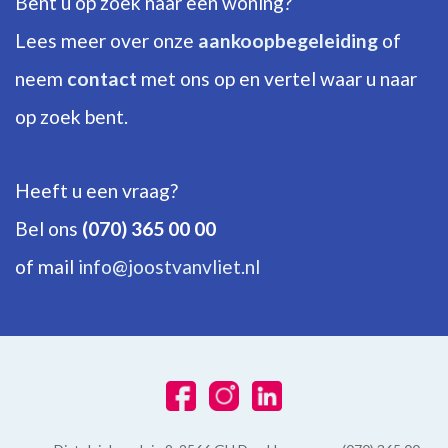
Bent u op zoek naar een woning?
ENERGIE
Lees meer over onze
aankoopbegeleiding
of
neem
contact
met ons op en vertel waar u naar
Energielabel
E
op zoek bent.
Isolatie
Dakisolatie, Gedeeltelijk dubbel glas
Heeft u een vraag?
Warm water
Bel ons
(070) 365 00 00
C.V.-ketel
of mail
info@joostvanvliet.nl
Verwarming
C.V.-ketel
Ketel
Intergas (2017, Combi-ketel, Eigendom)