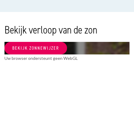
Soort appartement
Portiekwoning, Appartement
Woonlaag
Bekijk verloop van de zon
0
Bouwjaar
BEKIJK ZONNEWIJZER
1937
Uw browser ondersteunt geen WebGL
Onderhoud binnen
Goed
Onderhoud buiten
Goed
OPPERVLAKTEN EN INHOUD
Woonoppervlakte