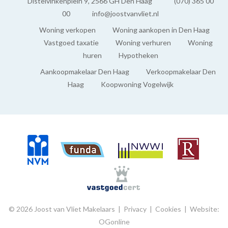
BUITENRUIMTE
Distelvinkenplein 9, 2566 GH Den Haag
(070) 365 00
00
info@joostvanvliet.nl
Balkon
Woning verkopen
Woning aankopen in Den Haag
Ja
Vastgoed taxatie
Woning verhuren
Woning
huren
Hypotheken
Schuur
Aankoopmakelaar Den Haag
Verkoopmakelaar Den
Box
Haag
Koopwoning Vogelwijk
© 2026 Joost van Vliet Makelaars |
Privacy
|
Cookies
|
Website:
OGonline