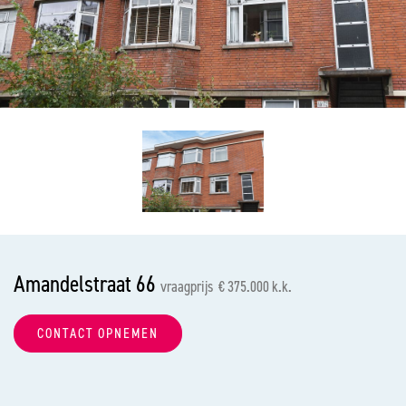
vorige
vol
Amandelstraat 66
vraagprijs € 375.000 k.k.
CONTACT OPNEMEN