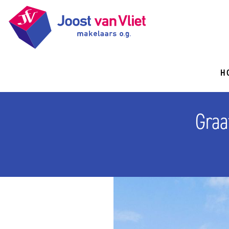
H
Graa