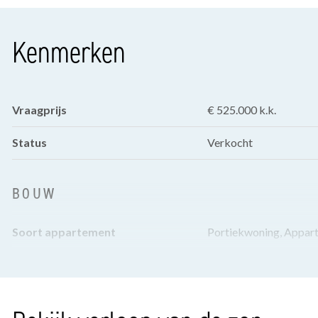
Kenmerken
Vraagprijs
€ 525.000 k.k.
Status
Verkocht
BOUW
Soort appartement
Portiekwoning, Appar
Woonlaag
1
Soort bouw
Bestaande bouw