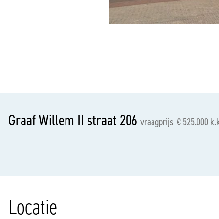
vorige
Graaf Willem II straat 206
vraagprijs € 525.000 k.k
Locatie