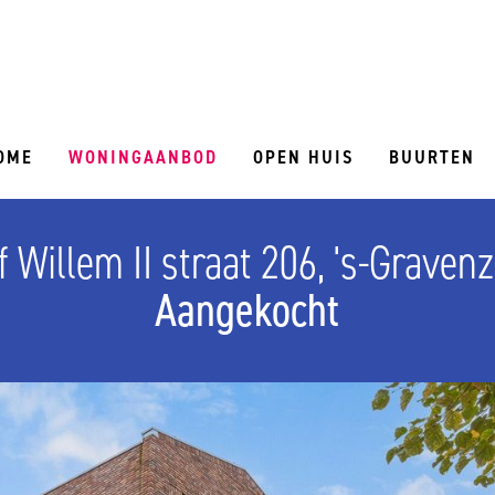
OME
WONINGAANBOD
OPEN HUIS
BUURTEN
f Willem II straat 206, 's-Graven
Aangekocht