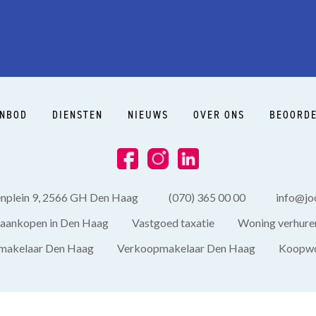
t
NBOD
DIENSTEN
NIEUWS
OVER ONS
BEOORDE
enplein 9, 2566 GH Den Haag
(070) 365 00 00
info@joo
aankopen in Den Haag
Vastgoed taxatie
Woning verhure
akelaar Den Haag
Verkoopmakelaar Den Haag
Koopwo