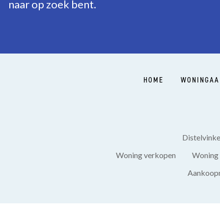
naar op zoek bent.
BUITENRUIMTE
Ligging
In centrum, Vrij uitzich
Balkon
Ja
HOME
WONINGAA
Schuur
Inpandig
Distelvink
Woning verkopen
Woning 
Aankoopm