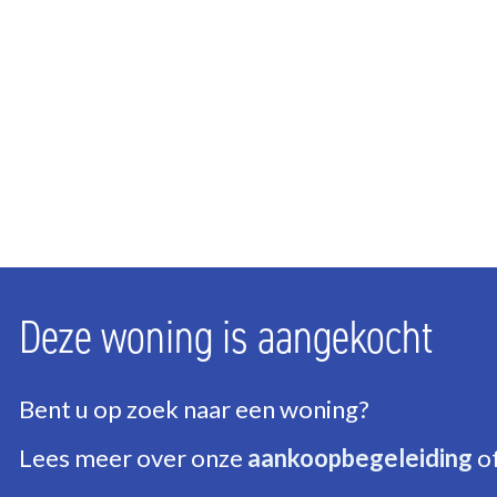
Aantal slaapkamers
2
Aantal badkamers
1
Aantal verdiepingen
1
ENERGIE
Energielabel
A
Isolatie
Volledig geisoleerd
Deze woning is aangekocht
Warm water
C.V.-ketel
Verwarming
C.V.-ketel
Bent u op zoek naar een woning?
Ketel
Intergas HR (2017, Co
Lees meer over onze
aankoopbegeleiding
o