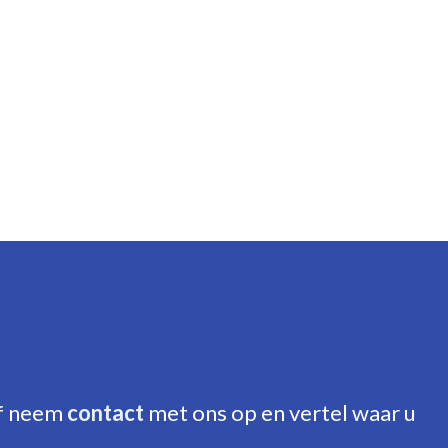
mbi-ketel, Eigendom)
f neem
contact
met ons op en vertel waar u