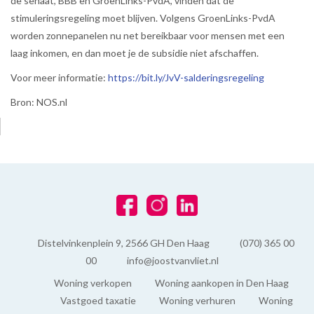
de senaat, BBB en GroenLinks-PvdA, vinden dat de
stimuleringsregeling moet blijven. Volgens GroenLinks-PvdA
worden zonnepanelen nu net bereikbaar voor mensen met een
laag inkomen, en dan moet je de subsidie niet afschaffen.
Voor meer informatie:
https://bit.ly/JvV-salderingsregeling
Bron: NOS.nl
Distelvinkenplein 9, 2566 GH Den Haag
(070) 365 00
00
info@joostvanvliet.nl
Woning verkopen
Woning aankopen in Den Haag
Vastgoed taxatie
Woning verhuren
Woning