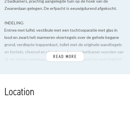
2 badkamers, prachtig aangelegde tuin op de hoek van de
Zwanenlaan gelegen. De erfpacht is eeuwigdurend afgekocht.
INDELING
Entree met luifel, vestibule met een tochtseparatie met glas in
lood en zwart/wit marmeren vloertegels over de gehele begane
grond, verdiepte trappenkast, toilet met de originele wandtegels
en fontein, sfeervol en uitgebouwde woon/eetkamer voorzien van
READ MORE
zij- en achter aanbouw, voorerker, gas openhaard en veel daglicht
toetreding door de vele ramen, uitgebouwde rode keuken met rvs
aanrechtblad en diverse inbouw apparatuur zoals 4-pits gasfornuis,
combi magnetron, koel-/vrieskast (3 laden) en wasmachine
Location
aansluiting. Prachtig aangelegde tuin voorzien van houten en
stenen berging en diverse terrassen.
1e VERDIEPING
Overloop, modern toilet, achterzijkamer met openslaande deuren
naar een groot zonnig balkon, achterslaapkamer met vaste kast en