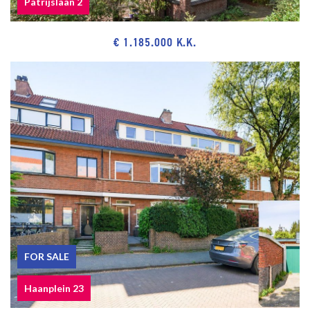
Patrijslaan 2
Bosjes van Poot, dunes, beach and sea, Harbor of Scheveningen,
restaurants and museums.
€ 1.185.000 K.K.
Public transport (Tram Line 12 and Bus 22, 24) and main roads
through Westland Road and Hubertustunnel.
Close to European- and International School of The Hague, various
schools and sport facilities.
The measurement instruction is based on NEN2580. The
measurement instruction is intended to apply a more uniform way
of measuring for giving an indication of the use surface. The
measurement instruction can not completely close differences in
measurement results, for example by differences in interpretation,
rounding or limitations in the performance of the measurement.
FOR SALE
Haanplein 23