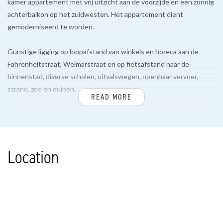
kamer appartement met vrij uitzicht aan de voorzijde en een zonnig
achterbalkon op het zuidwesten. Het appartement dient
gemoderniseerd te worden.
Gunstige ligging op loopafstand van winkels en horeca aan de
Fahrenheitstraat, Weimarstraat en op fietsafstand naar de
binnenstad, diverse scholen, uitvalswegen, openbaar vervoer,
strand, zee en duinen.
READ MORE
INDELING
Entree appartement op de begane grond, meterkast, trap naar 1e
verdieping.
Location
Ruime L-vormige overloop met toegang tot alle vertrekken, vaste
kast en separaat toilet.
Ruime, eenvoudige keuken met toegang tot achterbalkon, gelegen
op het zuidwesten, met balkonkast.