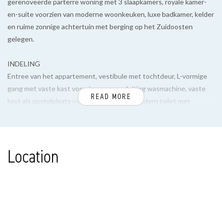
gerenoveerde parterre woning met 3 slaapkamers, royale kamer-
en-suite voorzien van moderne woonkeuken, luxe badkamer, kelder
en ruime zonnige achtertuin met berging op het Zuidoosten
gelegen.
INDELING
Entree van het appartement, vestibule met tochtdeur, L-vormige
gang met vaste kast voorzien van aansluiting wasmachine, vaste
READ MORE
kast als opstelplaats voor cv en separaat modern toilet met
fontein. Voorslaapkamer met vaste kast.
Royale sfeervolle kamer-en-suite voorzien van glas-in-lood deuren
Location
en 4 vaste open kasten voorzien van verlichting. Aan de voorzijde
gelegen woonkamer met schouw en televisie aansluiting en aan
achterzijde een heerlijke woonkeuken met groot kookeiland
voorzien van diverse apparatuur, zoals inductie kookplaat met
geïntegreerde afzuiging, oven, magnetron, vaatwasser, koelkast,
vriezer met 3 laden en close-in-boiler. Via dubbele deuren toegang