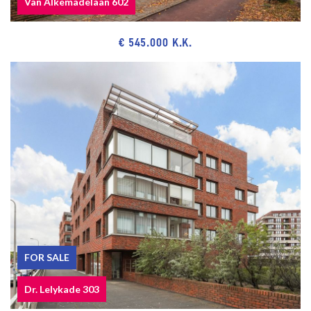
Van Alkemadelaan 602
NEAR
Shops on the Fahrenheitstraat, Thomsonlaan, Goudsbloemlaan,
€ 545.000 K.K.
Frederik Hendriklaan, Reinkenstraat and Center of The Hague.
Bosjes van Poot, dunes, beach and sea, Harbor of Scheveningen,
restaurants and museums.
Public transport (RandstadRail Line 3, tramline 12) and main roads
through Westland Road and Hubertustunnel.
Close to European- and International School of The Hague, various
schools and sport facilities.
The measurement instruction is based on NEN2580. The
measurement instruction is intended to apply a more uniform way
of measuring for giving an indication of the use surface. The
measurement instruction can not completely close differences in
FOR SALE
measurement results, for example by differences in interpretation,
Dr. Lelykade 303
rounding or limitations in the performance of the measurement.