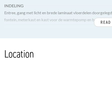
INDELING
Entree, gang met licht en brede laminaat vloerdelen doorgeleg
fontein, meterkast en kast voor de warmtepomp en boiler.
READ
Lichte woonkamer met trapkast en openslaande deuren naar zon
berging voorzien van elektra en achterom welke toegang geeft t
Location
Open moderne witte keuken voorzien van Quooker, vaatwasser,
warmhoudlade, separate vrieskast met 5 laden en koelkast (all
1e VERDIEPING
Overloop met identieke vloer, achterzijkamer, ruime achtersl
toilet en badkamermeubel. Voorslaapkamer over de gehele bre
2e VERDIEPING
Zolderkamer met grijze tegelvloer, wasbak en opstelplaats vo