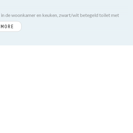
d in de woonkamer en keuken, zwart/wit betegeld toilet met
 MORE
nige en vrij gelegen achtertuin op het zuidwesten met houten
ot een parkeerterrein met eigen parkeerplaats (nr. 21).
 inductie kookplaat, afzuigkap, combi-magnetron, oven,
e keukenapparatuur van het merk Siemens).
aapkamer, tussengelegen ruime badkamer met inloopdouche,
edte gelegen.
or de wasmachine en droger. Voorslaapkamer voorzien van