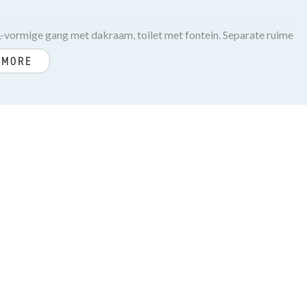
 L-vormige gang met dakraam, toilet met fontein. Separate ruime
 MORE
ai uitzicht over de Kamperfoeliestraat.
, afzuigkap en deur naar balkon gelegen op het noordwesten.
in gebruik als woonkamer).
anddoekenradiator en aansluiting wasmachine.
tegronden.