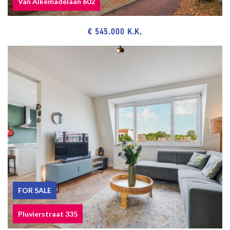
Van Alkemadelaan 602
NVM model deed applicable.
€ 545.000 K.K.
NEAR
Shops at het De Savornin Lohmanplein, Alphons Diepenbrockhof,
Goudsbloemlaan, and City Center of The Hague.
Meer en Bos, Bosjes van Pex, dunes, beach and sea, Boulevard of
Kijkduin, restaurants and museums.
Public transport (RandstadRail Line 3, Bus 23 and 24) and main
roads through Westland Road and Hubertustunnel.
Close to European- and International School of The Hague, various
schools and sport facilities.
The measurement instruction is based on NEN2580. The
measurement instruction is intended to apply a more uniform way
of measuring for giving an indication of the use surface. The
FOR SALE
measurement instruction can not completely close differences in
Pluvierstraat 335
measurement results, for example by differences in interpretation,
rounding or limitations in the performance of the measurement.