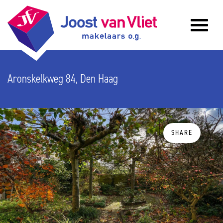
Aronskelkweg 84, Den Haag
SHARE
previous
n