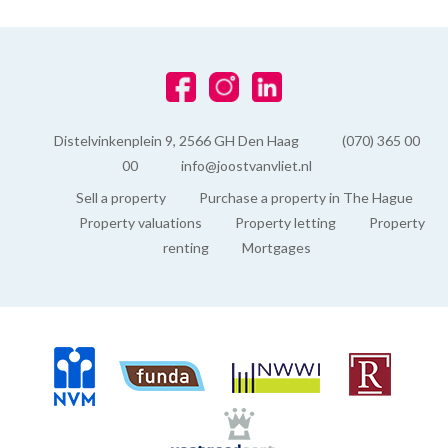
Distelvinkenplein 9, 2566 GH Den Haag
(070) 365 00
00
info@joostvanvliet.nl
Sell a property
Purchase a property in The Hague
Property valuations
Property letting
Property
renting
Mortgages