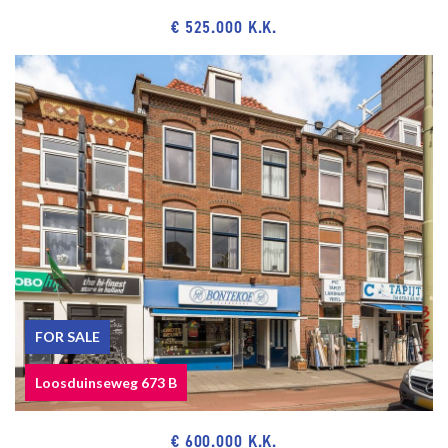
€ 525.000 K.K.
An estate agent will act for the customer that hired, make sure
you use a NVM licensed estate agent, specialised in rent!
Find your real estate agent on nvm.nl or funda.nl!
FOR SALE
Loosduinseweg 673 B
€ 600.000 K.K.