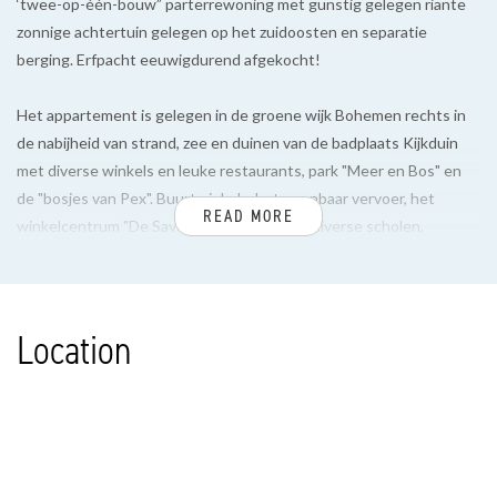
‘twee-op-één-bouw” parterrewoning met gunstig gelegen riante
zonnige achtertuin gelegen op het zuidoosten en separatie
berging. Erfpacht eeuwigdurend afgekocht!
Het appartement is gelegen in de groene wijk Bohemen rechts in
de nabijheid van strand, zee en duinen van de badplaats Kijkduin
met diverse winkels en leuke restaurants, park "Meer en Bos" en
de "bosjes van Pex". Buurtwinkels, het openbaar vervoer, het
READ MORE
winkelcentrum "De Savornin Lohmanplein", diverse scholen,
waaronder de International School, alsmede diverse
sportverenigingen bevinden zich in de omgeving.
Location
INDELING:
Entree, ruime vestibule met granieten vloer en tochtseparatie,
riante hal met visgraat parketvloer, 2 trapkasten, modern toilet met
fontein, verdiepte inloopkast, ruime kamer ensuite met
schuifseparatie en 4 vaste kasten, marmeren schouw met gas
open haard en in open verbinding met de keuken voorzien van