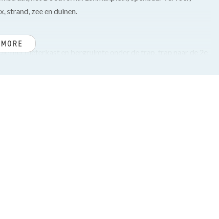
x, strand, zee en duinen.
 MORE
bule met meterkast en bergruimte onder de trap, trap naar de 2e
uiting en onder de trap naar de 3e verdieping extra
elwerk en inbouwapparatuur (2025), zoals inductie met
r en koel-/vrieskast.
uime voorslaapkamer en achterslaapkamer thans in gebruik als