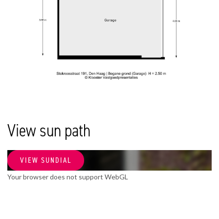
GARAGE
previous
next
Garage type
Lock-up
Sizes
396×567
Facilities
View sun path
electricity
VIEW SUNDIAL
Your browser does not support WebGL