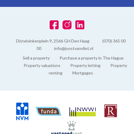
Distelvinkenplein 9, 2566 GH Den Haag
(070) 365 00
00
info@joostvanvliet.nl
Sell a property
Purchase a property in The Hague
Property valuations
Property letting
Property
renting
Mortgages