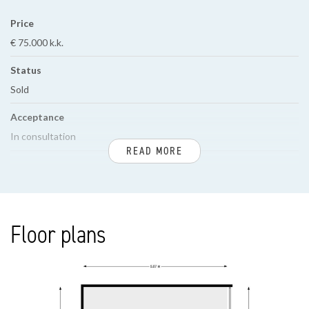
Price
€ 75.000 k.k.
Status
Sold
Acceptance
In consultation
READ MORE
BUILD
Floor plans
SURFACE AND VOLUME
LAYOUT