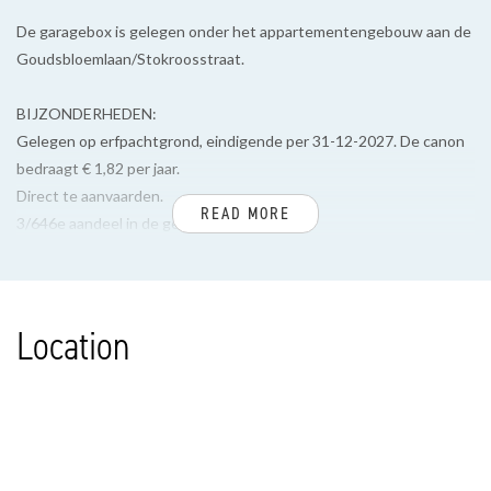
De garagebox is gelegen onder het appartementengebouw aan de
Goudsbloemlaan/Stokroosstraat.
BIJZONDERHEDEN:
Gelegen op erfpachtgrond, eindigende per 31-12-2027. De canon
bedraagt € 1,82 per jaar.
Direct te aanvaarden.
READ MORE
3/646e aandeel in de gemeenschap.
Actieve Vereniging van Eigenaren, bijdrage € 39,78 per maand.
Bijdrage stookkosten (= restwarmte) ca. € 80,-- /€ 90,-- per jaar.
Geschikt voor 1 of 2 kleinere auto's.
Location
Gelegen in goede buurt en locatie.
Zeer goed onderhouden.
Electrische garagedeur met afstandsbediening.
Goed bereikbaar/ruime entree.
De lood- /asbest- en ouderdomsclausules zijn van toepassing.
Bouwjaar ca. 1957.