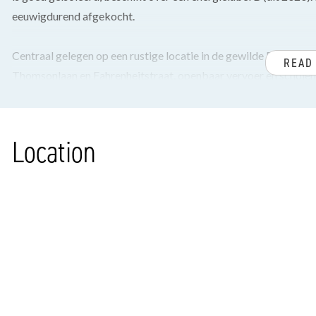
eeuwigdurend afgekocht.
Centraal gelegen op een rustige locatie in de gewilde Bloeme
READ
Thomsonlaan en Fahrenheitstraat, openbaar vervoer en scholen,
INDELING
Via voortuin, entree van de woning, hal voorzien van plavuize
Location
meterkast, separaat modern toilet met fontein.
Ruime, lichte en brede woon/eetkamer gelegen aan de achterzij
Via openslaande en 2 deuren toegang tot de riante, fraai aange
voorzien van een stenen berging met elektra.
Aan de voorzijde gelegen, goed onderhouden half open keuken 
gasfornuis, afzuigkap, inbouwvaatwasser, combi-oven (merk Bo