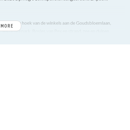
nbuurt om de hoek van de winkels aan de Goudsbloemlaan,
 MORE
 Segbroekpark, Bosjes van Pex en strand, zee en duinen.
n vloer met vloerverwarming doorgelegd op de begane grond,
de met convectorput en bergruimte in de trappenkast.
legde achtertuin (ca. 135 m²), gelegen op het noordwesten
voorzien van L-vormig composiet aanrechtblad, 4-pits
sch) en veel opbergruimte.